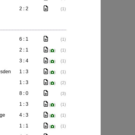
2 : 2
(1)
6 : 1
(1)
2 : 1
(1)
(
)
3 : 4
(1)
(
)
esden
1 : 3
(1)
(
)
1 : 3
(2)
(
)
8 : 0
(3)
1 : 3
(1)
(
)
rge
4 : 3
(1)
(
)
1 : 1
(1)
(
)