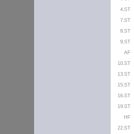
4.ST
7.ST
8.ST
9.ST
AF
10.ST
13.ST
15.ST
16.ST
19.ST
HF
22.ST