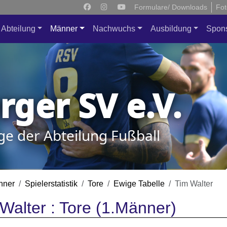
Formulare/ Downloads
Fot
Abteilung
Männer
Nachwuchs
Ausbildung
Spon
ger SV e.V.
ge der Abteilung Fußball
nner
Spielerstatistik
Tore
Ewige Tabelle
Tim Walter
Walter : Tore (1.Männer)