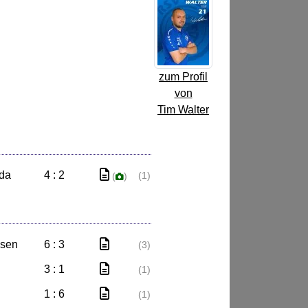
zum Profil
von
Tim Walter
ida
4 : 2
(1)
(
)
esen
6 : 3
(3)
3 : 1
(1)
1 : 6
(1)