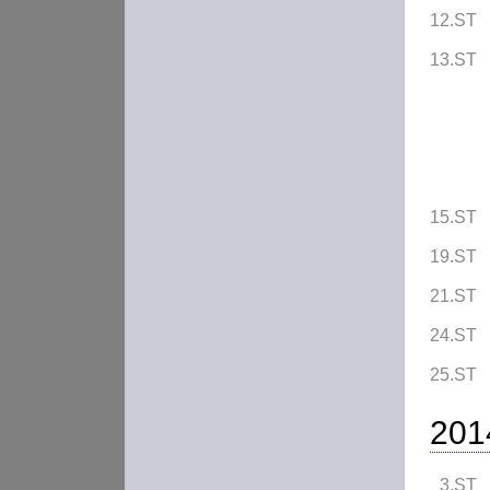
12.ST
13.ST
15.ST
19.ST
21.ST
24.ST
25.ST
201
3.ST