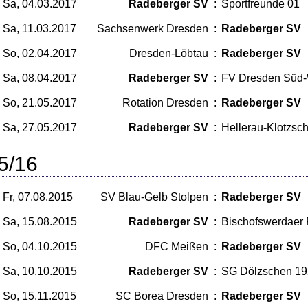
Sa, 04.03.2017
Radeberger SV
:
Sportfreunde 01
Sa, 11.03.2017
Sachsenwerk Dresden
:
Radeberger SV
So, 02.04.2017
Dresden-Löbtau
:
Radeberger SV
Sa, 08.04.2017
Radeberger SV
:
FV Dresden Süd
So, 21.05.2017
Rotation Dresden
:
Radeberger SV
Sa, 27.05.2017
Radeberger SV
:
Hellerau-Klotzsc
5/16
Fr, 07.08.2015
SV Blau-Gelb Stolpen
:
Radeberger SV
Sa, 15.08.2015
Radeberger SV
:
Bischofswerdaer 
So, 04.10.2015
DFC Meißen
:
Radeberger SV
Sa, 10.10.2015
Radeberger SV
:
SG Dölzschen 1
So, 15.11.2015
SC Borea Dresden
:
Radeberger SV