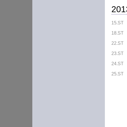
201
15.ST
18.ST
22.ST
23.ST
24.ST
25.ST