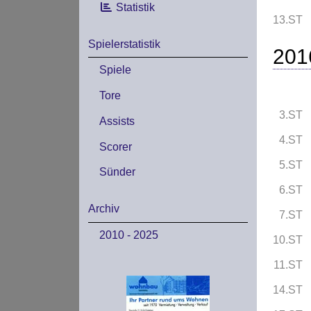
Statistik
13.ST
Spielerstatistik
201
Spiele
Tore
3.ST
Assists
4.ST
Scorer
5.ST
Sünder
6.ST
Archiv
7.ST
2010 - 2025
10.ST
11.ST
14.ST