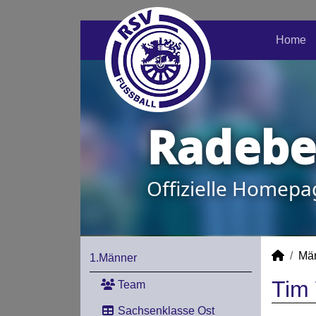
Home
Radeber
Offizielle Homepa
Mä
1.Männer
Tim 
Team
Sachsenklasse Ost