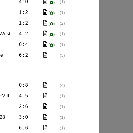
4 : 0
(1)
(
)
1 : 2
(1)
(
)
1 : 2
(2)
(
)
-West
4 : 2
(1)
(
)
0 : 4
(1)
(
)
he
6 : 2
(3)
0 : 8
(4)
FV II
4 : 5
(1)
2 : 6
(1)
928
3 : 0
(1)
6 : 6
(1)