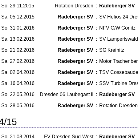
So, 29.11.2015
Rotation Dresden
:
Radeberger SV
Sa, 05.12.2015
Radeberger SV
:
SV Helios 24 Dr
So, 31.01.2016
Radeberger SV
:
NFV G/W Görlitz
Sa, 13.02.2016
Radeberger SV
:
SV Lampertswal
So, 21.02.2016
Radeberger SV
:
SG Kreinitz
Sa, 27.02.2016
Radeberger SV
:
Motor Trachenbe
Sa, 02.04.2016
Radeberger SV
:
TSV Cossebaud
Sa, 16.04.2016
Radeberger SV
:
SSV Turbine Dre
So, 22.05.2016
Dresden 06 Laubegast II
:
Radeberger SV
Sa, 28.05.2016
Radeberger SV
:
Rotation Dresden
4/15
So, 31.08.2014
FV Dresden Süd-West
:
Radeberger SV