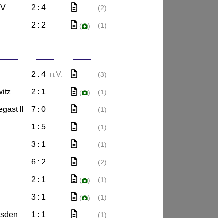
SV
2 : 4
(2)
2 : 2
(1)
(
)
2 : 4
n.V.
(3)
itz
2 : 1
(1)
(
)
gast II
7 : 0
(1)
1 : 5
(1)
3 : 1
(1)
6 : 2
(2)
2 : 1
(1)
(
)
3 : 1
(1)
(
)
esden
1 : 1
(1)