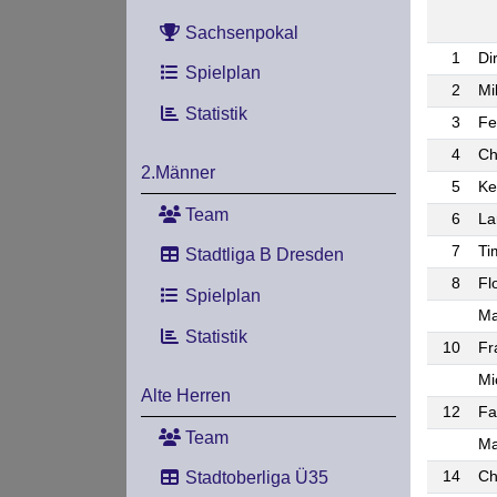
Sachsenpokal
1
Di
Spielplan
2
Mi
Statistik
3
Fe
4
Ch
2.Männer
5
Ke
Team
6
La
7
Ti
Stadtliga B Dresden
8
Fl
Spielplan
Ma
Statistik
10
Fr
Mi
Alte Herren
12
Fa
Team
Ma
14
Ch
Stadtoberliga Ü35