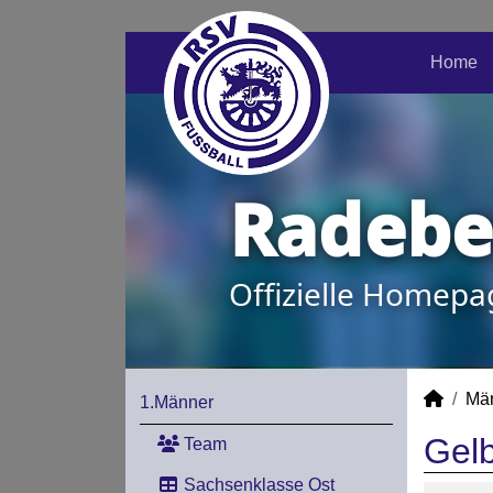
Home
Radeber
Offizielle Homepa
Mä
1.Männer
Gelb
Team
Sachsenklasse Ost