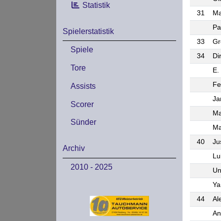
Statistik
31
Ma
Pa
Spielerstatistik
33
Gr
Spiele
34
Di
Tore
E.
Fe
Assists
Ja
Scorer
Ma
Sünder
Ma
40
Ju
Archiv
Lu
2010 - 2025
Un
Ya
44
Al
An