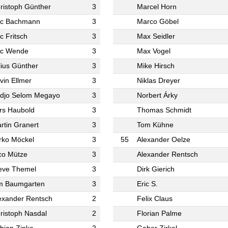
ristoph Günther
3
Marcel Horn
ic Bachmann
3
Marco Göbel
ic Fritsch
3
Max Seidler
ic Wende
3
Max Vogel
lius Günther
3
Mike Hirsch
vin Ellmer
3
Niklas Dreyer
djo Selom Megayo
3
Norbert Árky
rs Haubold
3
Thomas Schmidt
rtin Granert
3
Tom Kühne
rko Möckel
3
55
Alexander Oelze
co Mütze
3
Alexander Rentsch
eve Themel
3
Dirk Gierich
m Baumgarten
3
Eric S.
exander Rentsch
2
Felix Claus
ristoph Nasdal
2
Florian Palme