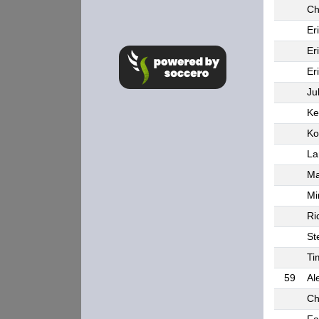
Ch
Er
Er
Er
Ju
Ke
Ko
La
Ma
Mi
Ri
St
Ti
59
Al
Ch