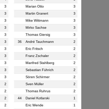
3
Marian Otto
3
3
Martin Granert
3
3
Mike Wittmann
3
3
Mirko Sachse
3
3
Thomas Giersig
3
3
36
André Tauchmann
2
3
Eric Fritsch
2
3
Franz Zschaler
2
3
Manfred Stahlberg
2
3
Sebastian Führich
2
3
Sören Schirmer
2
2
Sven Müller
2
2
Thomas Ruhrus
2
2
44
Daniel Kotlarski
1
2
Eric Wende
1