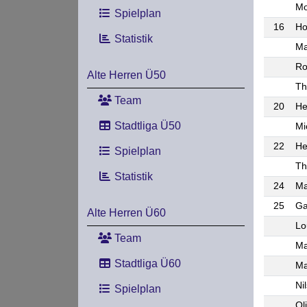
Mo
Spielplan
16
Ho
Statistik
Ma
Ro
Alte Herren Ü50
Th
Team
20
He
Stadtliga Ü50
Mi
22
He
Spielplan
Th
Statistik
24
Ma
25
Ga
Alte Herren Ü60
Lo
Team
Ma
Stadtliga Ü60
Ma
Ni
Spielplan
Ol