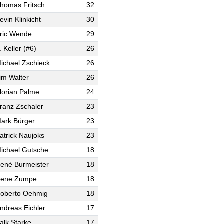
homas Fritsch
32
evin Klinkicht
30
ric Wende
29
. Keller (#6)
26
ichael Zschieck
26
im Walter
26
lorian Palme
24
ranz Zschaler
23
ark Bürger
23
atrick Naujoks
23
ichael Gutsche
18
ené Burmeister
18
ene Zumpe
18
oberto Oehmig
18
ndreas Eichler
17
alk Starke
17