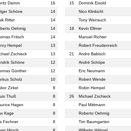
ritz Damm
16
15
Dominik Eisold
lger Schöne
14
Nico Klinkicht
ik Ritter
14
Tony Weirauch
berto Oehmig
14
18
Kevin Ellmer
omas Fritsch
14
Manuel Richter
nry Hempel
13
Robert Freudenreich
chael Zschieck
13
21
Andre Babisch
ndrik Schöne
12
André Schöpe
omas Günther
12
Eric Neumann
rkus Scholz
10
Robert Wende
bor Zirkel
8
Robin Hempel
uis Thuß
8
26
Michael Zschieck
urice Hagen
8
Paul Mittmann
x Kage
8
Roberto Oehmig
ls Fechner
8
Tim Baumgarten
iver Hirsch
8
Wilhelm Hähnel