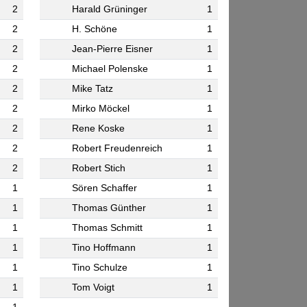
2
Harald Grüninger
1
2
H. Schöne
1
2
Jean-Pierre Eisner
1
2
Michael Polenske
1
2
Mike Tatz
1
2
Mirko Möckel
1
2
Rene Koske
1
2
Robert Freudenreich
1
2
Robert Stich
1
1
Sören Schaffer
1
1
Thomas Günther
1
1
Thomas Schmitt
1
1
Tino Hoffmann
1
1
Tino Schulze
1
1
Tom Voigt
1