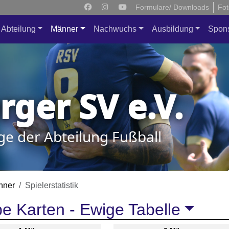
Formulare/ Downloads
Fot
Abteilung
Männer
Nachwuchs
Ausbildung
Spon
ger SV e.V.
ge der Abteilung Fußball
nner
Spielerstatistik
e Karten -
Ewige Tabelle