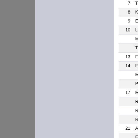
7
T
8
K
9
E
10
L
M
T
13
F
14
F
M
P
17
M
R
R
R
21
A
F