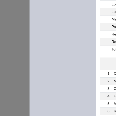
Lo
Lu
Ma
Pa
Re
Ro
To
1
D
2
M
3
C
4
F
5
M
6
R