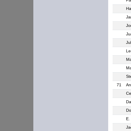
Fa
Ha
Ja
Jo
Ju
Ju
Le
Ma
Ma
St
71
An
Ce
Da
Do
E.
Ja