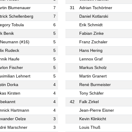
rtin Blumenauer
7
31
Adrian Tschörtner
trick Schellenberg
7
Daniel Kotlarski
egory Tobula
6
Erik Schmidt
rk Benik
5
Fabian Zinke
 Neumann (#16)
5
Franz Zschaler
lix Rudeck
5
Hans Hering
nnik Haufe
5
Lennox Graf
rlon Fischer
5
Markus Scholz
ximilian Lehnert
5
Martin Granert
stin Dorka
4
René Burmeister
kas Kirsten
4
Tony Schäfer
bekannt
4
42
Falk Zirkel
nnick Hartmann
4
Jean-Pierre Eisner
exander Oelze
3
Kevin Klinkicht
dré Marschner
3
Louis Thuß