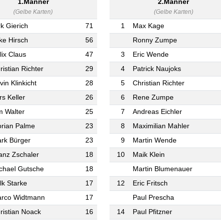
1.Männer
2.Männer
(Gelbe Karten)
(Gelbe Karten)
rk Gierich
71
1
Max Kage
ke Hirsch
56
Ronny Zumpe
lix Claus
47
3
Eric Wende
ristian Richter
29
4
Patrick Naujoks
vin Klinkicht
28
5
Christian Richter
rs Keller
26
6
Rene Zumpe
m Walter
25
7
Andreas Eichler
orian Palme
23
8
Maximilian Mahler
rk Bürger
23
9
Martin Wende
anz Zschaler
18
10
Maik Klein
chael Gutsche
18
Martin Blumenauer
lk Starke
17
12
Eric Fritsch
rco Widtmann
17
Paul Prescha
ristian Noack
16
14
Paul Pfitzner