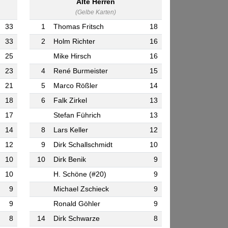
Alte Herren
(Gelbe Karten)
33
1
Thomas Fritsch
18
33
2
Holm Richter
16
25
Mike Hirsch
16
23
4
René Burmeister
15
21
5
Marco Rößler
14
18
6
Falk Zirkel
13
17
Stefan Führich
13
14
8
Lars Keller
12
12
9
Dirk Schallschmidt
10
10
10
Dirk Benik
9
10
H. Schöne (#20)
9
9
Michael Zschieck
9
9
Ronald Göhler
9
8
14
Dirk Schwarze
8