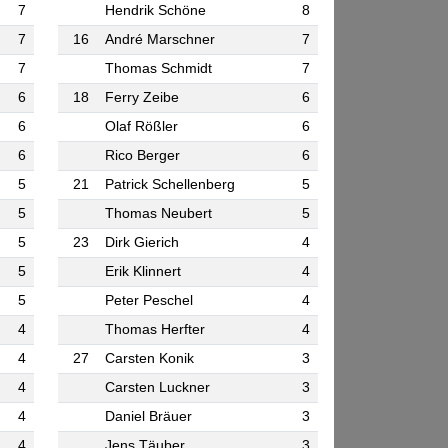
7
Hendrik Schöne
8
7
16
André Marschner
7
7
Thomas Schmidt
7
6
18
Ferry Zeibe
6
6
Olaf Rößler
6
6
Rico Berger
6
5
21
Patrick Schellenberg
5
5
Thomas Neubert
5
5
23
Dirk Gierich
4
5
Erik Klinnert
4
5
Peter Peschel
4
4
Thomas Herfter
4
4
27
Carsten Konik
3
4
Carsten Luckner
3
4
Daniel Bräuer
3
4
Jens Täuber
3