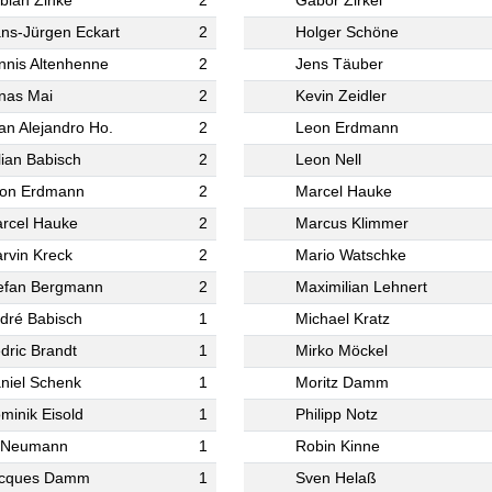
bian Zinke
2
Gabor Zirkel
ns-Jürgen Eckart
2
Holger Schöne
nnis Altenhenne
2
Jens Täuber
nas Mai
2
Kevin Zeidler
an Alejandro Ho.
2
Leon Erdmann
lian Babisch
2
Leon Nell
on Erdmann
2
Marcel Hauke
rcel Hauke
2
Marcus Klimmer
rvin Kreck
2
Mario Watschke
efan Bergmann
2
Maximilian Lehnert
dré Babisch
1
Michael Kratz
dric Brandt
1
Mirko Möckel
niel Schenk
1
Moritz Damm
minik Eisold
1
Philipp Notz
 Neumann
1
Robin Kinne
cques Damm
1
Sven Helaß