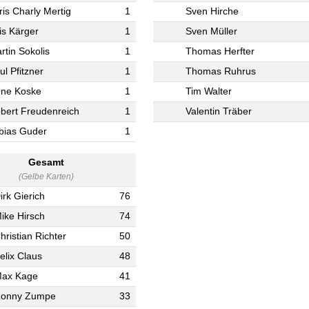
ris Charly Mertig
1
Sven Hirche
is Kärger
1
Sven Müller
rtin Sokolis
1
Thomas Herfter
ul Pfitzner
1
Thomas Ruhrus
ne Koske
1
Tim Walter
bert Freudenreich
1
Valentin Träber
bias Guder
1
Gesamt
(Gelbe Karten)
irk Gierich
76
ike Hirsch
74
hristian Richter
50
elix Claus
48
ax Kage
41
onny Zumpe
33