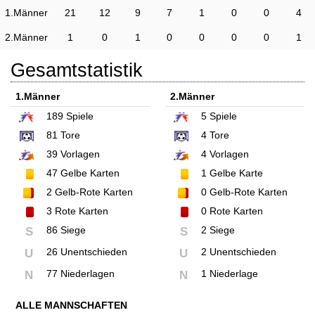
1.Männer
21
12
9
7
1
0
0
4
2.Männer
1
0
1
0
0
0
0
1
Gesamtstatistik
1.Männer
2.Männer
189
Spiele
5
Spiele
81
Tore
4
Tore
39
Vorlagen
4
Vorlagen
47
Gelbe Karten
1
Gelbe Karte
2
Gelb-Rote Karten
0
Gelb-Rote Karten
3
Rote Karten
0
Rote Karten
86 Siege
2 Siege
S
S
26 Unentschieden
2 Unentschieden
U
U
77 Niederlagen
1 Niederlage
N
N
ALLE MANNSCHAFTEN