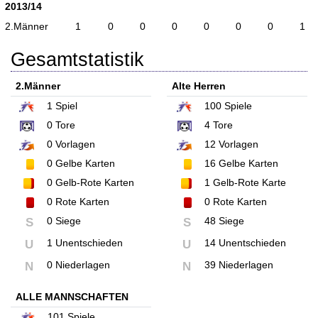
2013/14
2.Männer
1
0
0
0
0
0
0
1
Gesamtstatistik
2.Männer
Alte Herren
1
Spiel
100
Spiele
0
Tore
4
Tore
0
Vorlagen
12
Vorlagen
0
Gelbe Karten
16
Gelbe Karten
0
Gelb-Rote Karten
1
Gelb-Rote Karte
0
Rote Karten
0
Rote Karten
0 Siege
48 Siege
S
S
1 Unentschieden
14 Unentschieden
U
U
0 Niederlagen
39 Niederlagen
N
N
ALLE MANNSCHAFTEN
101
Spiele