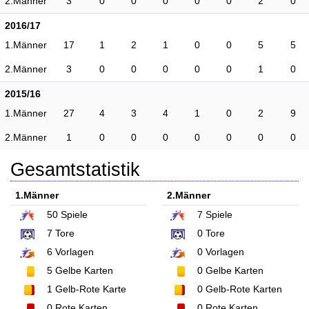
2.Männer
3
0
0
0
0
0
2
0
2016/17
1.Männer
17
1
2
1
0
0
5
5
2.Männer
3
0
0
0
0
0
1
0
2015/16
1.Männer
27
4
3
4
1
0
2
9
2.Männer
1
0
0
0
0
0
0
0
Gesamtstatistik
1.Männer
2.Männer
50
Spiele
7
Spiele
7
Tore
0
Tore
6
Vorlagen
0
Vorlagen
5
Gelbe Karten
0
Gelbe Karten
1
Gelb-Rote Karte
0
Gelb-Rote Karten
0
Rote Karten
0
Rote Karten