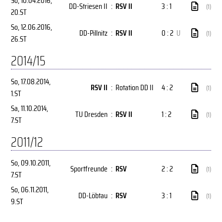
So, 10.04.2016
,
DD-Striesen II
:
RSV II
3 : 1
(1)
20.ST
So, 12.06.2016
,
DD-Pillnitz
:
RSV II
0 : 2
U
(1)
26.ST
2014/15
So, 17.08.2014
,
RSV II
:
Rotation DD II
4 : 2
(1)
1.ST
Sa, 11.10.2014
,
TU Dresden
:
RSV II
1 : 2
(1)
7.ST
2011/12
So, 09.10.2011
,
Sportfreunde
:
RSV
2 : 2
(1)
7.ST
So, 06.11.2011
,
DD-Löbtau
:
RSV
3 : 1
(1)
9.ST