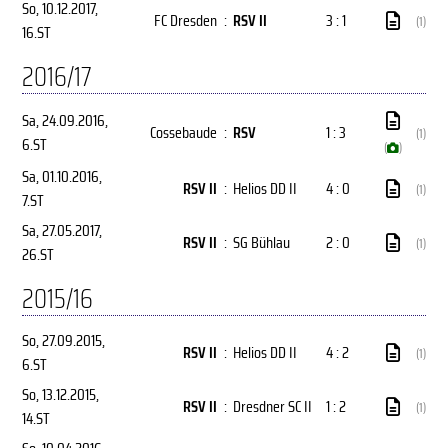
So, 10.12.2017
,
FC Dresden
:
RSV II
3 : 1
(1)
16.ST
2016/17
Sa, 24.09.2016
,
Cossebaude
:
RSV
1 : 3
(1)
6.ST
(
)
Sa, 01.10.2016
,
RSV II
:
Helios DD II
4 : 0
(1)
7.ST
Sa, 27.05.2017
,
RSV II
:
SG Bühlau
2 : 0
(1)
26.ST
2015/16
So, 27.09.2015
,
RSV II
:
Helios DD II
4 : 2
(1)
6.ST
So, 13.12.2015
,
RSV II
:
Dresdner SC II
1 : 2
(1)
14.ST