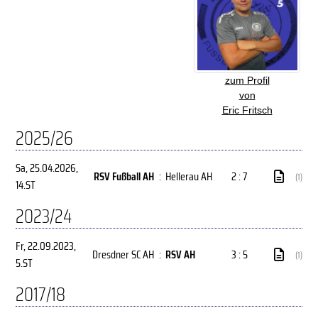
zum Profil
von
Eric Fritsch
2025/26
Sa, 25.04.2026
,
RSV Fußball AH
:
Hellerau AH
2 : 7
(1)
14.ST
2023/24
Fr, 22.09.2023
,
Dresdner SC AH
:
RSV AH
3 : 5
(1)
5.ST
2017/18