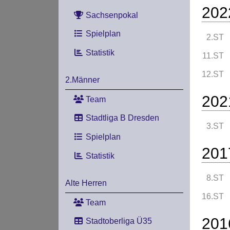
202
Sachsenpokal
Spielplan
2.ST
Statistik
11.ST
12.ST
2.Männer
202
Team
Stadtliga B Dresden
3.ST
Spielplan
201
Statistik
8.ST
Alte Herren
16.ST
Team
201
Stadtoberliga Ü35