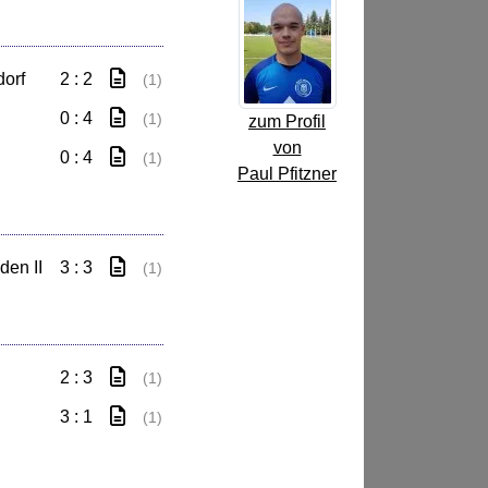
orf
2 : 2
(1)
0 : 4
(1)
zum Profil
von
0 : 4
(1)
Paul Pfitzner
den II
3 : 3
(1)
2 : 3
(1)
3 : 1
(1)