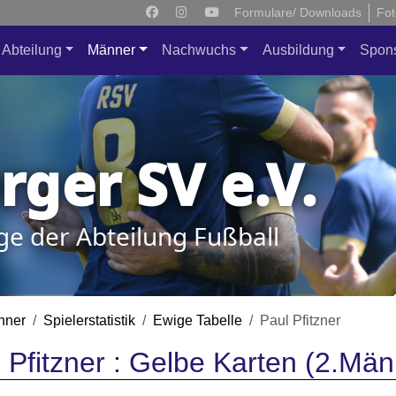
Formulare/ Downloads
Fot
Abteilung
Männer
Nachwuchs
Ausbildung
Spon
ger SV e.V.
ge der Abteilung Fußball
nner
Spielerstatistik
Ewige Tabelle
Paul Pfitzner
 Pfitzner : Gelbe Karten (2.Män