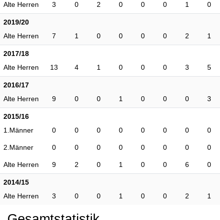
Alte Herren
3
0
2
0
0
0
1
0
2019/20
Alte Herren
7
1
0
0
0
0
2
1
2017/18
Alte Herren
13
4
1
0
0
0
3
5
2016/17
Alte Herren
9
0
0
1
0
0
0
3
2015/16
1.Männer
0
0
0
0
0
0
0
0
2.Männer
0
0
0
0
0
0
0
0
Alte Herren
9
2
0
1
0
0
6
0
2014/15
Alte Herren
3
0
0
1
0
0
2
1
Gesamtstatistik