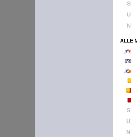
S
U
N
ALLE 
S
U
N