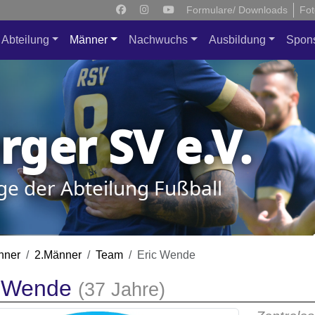
Formulare/ Downloads
Fot
Abteilung
Männer
Nachwuchs
Ausbildung
Spon
ger SV e.V.
ge der Abteilung Fußball
nner
2.Männer
Team
Eric Wende
c Wende
(37 Jahre)