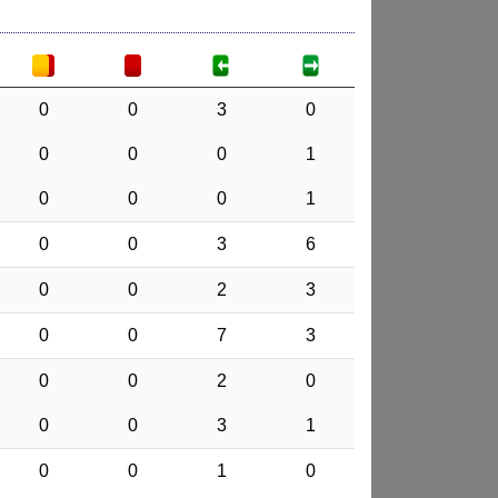
0
0
3
0
0
0
0
1
0
0
0
1
0
0
3
6
0
0
2
3
0
0
7
3
0
0
2
0
0
0
3
1
0
0
1
0