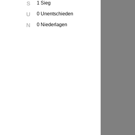
S
1 Sieg
U
0 Unentschieden
N
0 Niederlagen