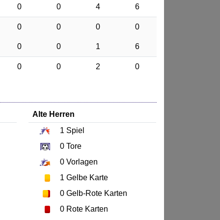
0
0
4
6
0
0
0
0
0
0
1
6
0
0
2
0
Alte Herren
1
Spiel
0
Tore
0
Vorlagen
1
Gelbe Karte
0
Gelb-Rote Karten
0
Rote Karten