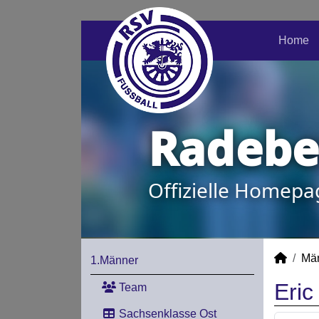
Home
Radeber
Offizielle Homepa
Mä
1.Männer
Eri
Team
Sachsenklasse Ost