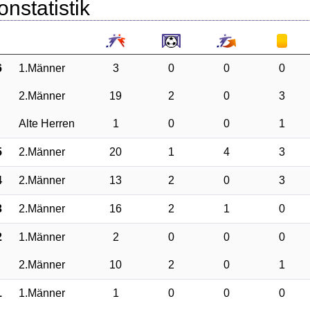
onstatistik
6
1.Männer
3
0
0
0
2.Männer
19
2
0
3
Alte Herren
1
0
0
1
5
2.Männer
20
1
4
3
4
2.Männer
13
2
0
3
3
2.Männer
16
2
1
0
2
1.Männer
2
0
0
0
2.Männer
10
2
0
1
1
1.Männer
1
0
0
0