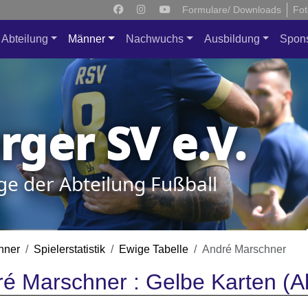
Formulare/ Downloads
Fot
Abteilung
Männer
Nachwuchs
Ausbildung
Spon
ger SV e.V.
ge der Abteilung Fußball
nner
Spielerstatistik
Ewige Tabelle
André Marschner
é Marschner : Gelbe Karten (Al