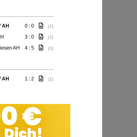
V AH
0 : 0
(1)
AH
3 : 0
(1)
riesen AH
4 : 5
(1)
V AH
1 : 2
(1)