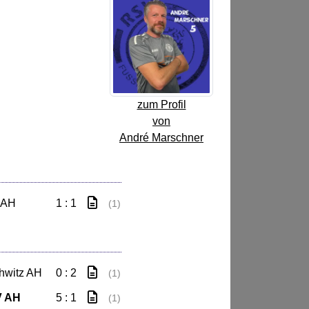
zum Profil
von
André Marschner
 AH
1 : 1
(1)
hwitz AH
0 : 2
(1)
V AH
5 : 1
(1)