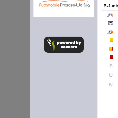
B-Juni
S
U
N