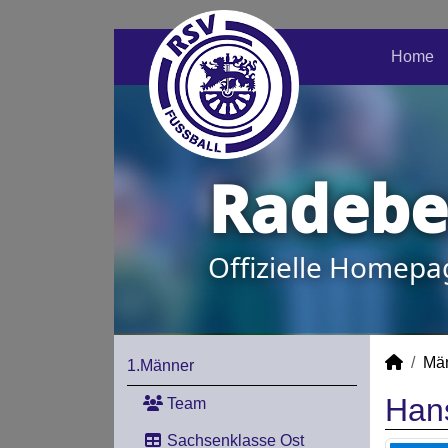
Home
Radeber
Offizielle Homepa
Mä
1.Männer
Han
Team
Sachsenklasse Ost