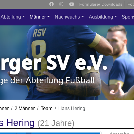
Formulare/ Downloads
Fot
Abteilung
Männer
Nachwuchs
Ausbildung
Spon
ger SV e.V.
ge der Abteilung Fußball
nner
2.Männer
Team
Hans Hering
s Hering
(21 Jahre)