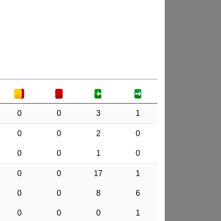
0
0
3
1
0
0
2
0
0
0
1
0
0
0
17
1
0
0
8
6
0
0
0
1