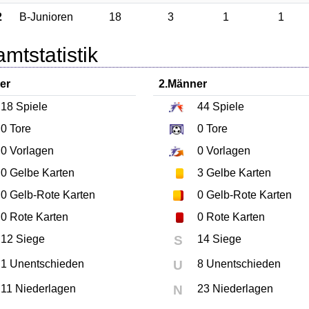
2
B-Junioren
18
3
1
1
mtstatistik
er
2.Männer
18
Spiele
44
Spiele
0
Tore
0
Tore
0
Vorlagen
0
Vorlagen
0
Gelbe Karten
3
Gelbe Karten
0
Gelb-Rote Karten
0
Gelb-Rote Karten
0
Rote Karten
0
Rote Karten
12 Siege
S
14 Siege
1 Unentschieden
U
8 Unentschieden
11 Niederlagen
N
23 Niederlagen