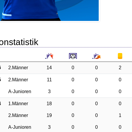
onstatistik
6
2.Männer
14
0
0
2
5
2.Männer
11
0
0
0
A-Junioren
3
0
0
0
4
1.Männer
18
0
0
0
2.Männer
19
0
0
1
A-Junioren
3
0
0
0