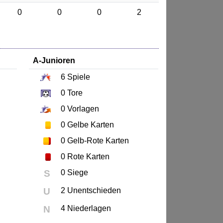
0
0
0
2
A-Junioren
6
Spiele
0
Tore
0
Vorlagen
0
Gelbe Karten
0
Gelb-Rote Karten
0
Rote Karten
S
0 Siege
U
2 Unentschieden
N
4 Niederlagen