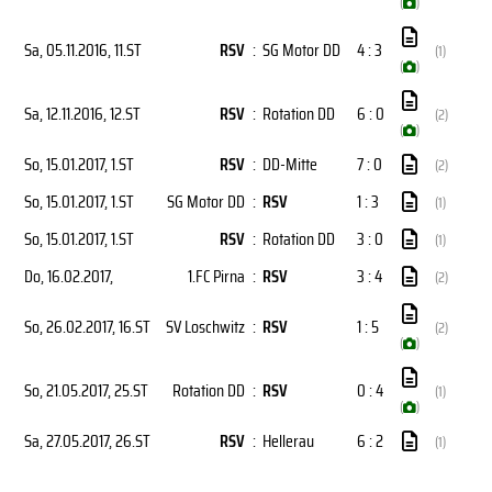
(
)
Sa, 05.11.2016
, 11.ST
RSV
:
SG Motor DD
4 : 3
(1)
(
)
Sa, 12.11.2016
, 12.ST
RSV
:
Rotation DD
6 : 0
(2)
(
)
So, 15.01.2017
, 1.ST
RSV
:
DD-Mitte
7 : 0
(2)
So, 15.01.2017
, 1.ST
SG Motor DD
:
RSV
1 : 3
(1)
So, 15.01.2017
, 1.ST
RSV
:
Rotation DD
3 : 0
(1)
Do, 16.02.2017
,
1.FC Pirna
:
RSV
3 : 4
(2)
So, 26.02.2017
, 16.ST
SV Loschwitz
:
RSV
1 : 5
(2)
(
)
So, 21.05.2017
, 25.ST
Rotation DD
:
RSV
0 : 4
(1)
(
)
Sa, 27.05.2017
, 26.ST
RSV
:
Hellerau
6 : 2
(1)