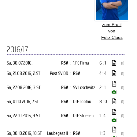
zum Profil
von
Felix Claus
2016/17
Sa, 30.07.2016
,
RSV
:
1.FC Pirna
6 : 1
(1)
So, 21.08.2016
, 2.ST
Post SV DD
:
RSV
4 : 4
(1)
Sa, 27.08.2016
, 3.ST
RSV
:
SV Loschwitz
2 : 1
(1)
(
)
Sa, 01.10.2016
, 7.ST
RSV
:
DD-Löbtau
8 : 0
(1)
Sa, 22.10.2016
, 9.ST
RSV
:
DD-Striesen
1 : 4
(1)
(
)
So, 30.10.2016
, 10.ST
Laubegast II
:
RSV
1 : 3
(1)