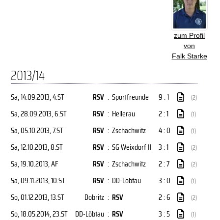
zum Profil
von
Falk Starke
2013/14
Sa, 14.09.2013
, 4.ST
RSV
:
Sportfreunde
9 : 1
(2)
Sa, 28.09.2013
, 6.ST
RSV
:
Hellerau
2 : 1
(1)
Sa, 05.10.2013
, 7.ST
RSV
:
Zschachwitz
4 : 0
(1)
Sa, 12.10.2013
, 8.ST
RSV
:
SG Weixdorf II
3 : 1
(2)
Sa, 19.10.2013
, AF
RSV
:
Zschachwitz
2 : 7
(2)
Sa, 09.11.2013
, 10.ST
RSV
:
DD-Löbtau
3 : 0
(1)
So, 01.12.2013
, 13.ST
Dobritz
:
RSV
2 : 6
(2)
So, 18.05.2014
, 23.ST
DD-Löbtau
:
RSV
3 : 5
(1)