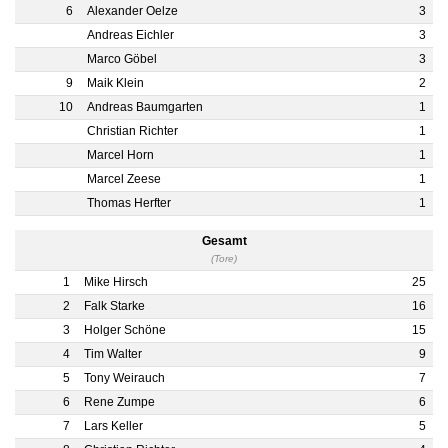
6
Alexander Oelze
3
Andreas Eichler
3
Marco Göbel
3
9
Maik Klein
2
10
Andreas Baumgarten
1
Christian Richter
1
Marcel Horn
1
Marcel Zeese
1
Thomas Herfter
1
Gesamt
(Tore)
1
Mike Hirsch
25
2
Falk Starke
16
3
Holger Schöne
15
4
Tim Walter
9
5
Tony Weirauch
7
6
Rene Zumpe
6
7
Lars Keller
5