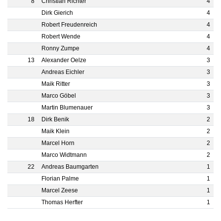
8
Christian Richter
4
Dirk Gierich
4
Robert Freudenreich
4
Robert Wende
4
Ronny Zumpe
4
13
Alexander Oelze
3
Andreas Eichler
3
Maik Ritter
3
Marco Göbel
3
Martin Blumenauer
3
18
Dirk Benik
2
Maik Klein
2
Marcel Horn
2
Marco Widtmann
2
22
Andreas Baumgarten
1
Florian Palme
1
Marcel Zeese
1
Thomas Herfter
1