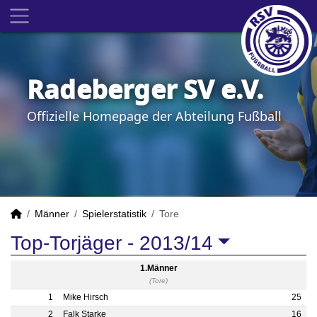
Radeberger SV e.V.
Offizielle Homepage der Abteilung Fußball
Männer
Spielerstatistik
Tore
Top-Torjäger -
2013/14
1.Männer
(Tore)
1
Mike Hirsch
25
2
Falk Starke
16