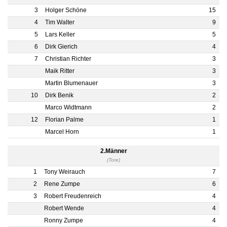
3
Holger Schöne
15
4
Tim Walter
9
5
Lars Keller
5
6
Dirk Gierich
4
7
Christian Richter
3
Maik Ritter
3
Martin Blumenauer
3
10
Dirk Benik
2
Marco Widtmann
2
12
Florian Palme
1
Marcel Horn
1
2.Männer
(Tore)
1
Tony Weirauch
7
2
Rene Zumpe
6
3
Robert Freudenreich
4
Robert Wende
4
Ronny Zumpe
4