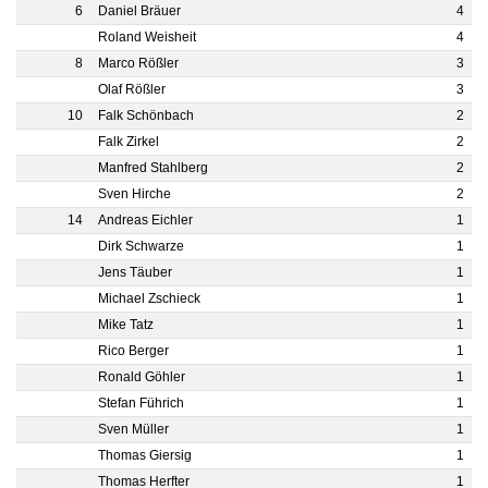
6
Daniel Bräuer
4
Roland Weisheit
4
8
Marco Rößler
3
Olaf Rößler
3
10
Falk Schönbach
2
Falk Zirkel
2
Manfred Stahlberg
2
Sven Hirche
2
14
Andreas Eichler
1
Dirk Schwarze
1
Jens Täuber
1
Michael Zschieck
1
Mike Tatz
1
Rico Berger
1
Ronald Göhler
1
Stefan Führich
1
Sven Müller
1
Thomas Giersig
1
Thomas Herfter
1