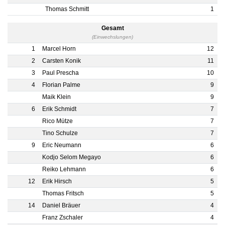
Thomas Schmitt
1
Gesamt
(Einwechslungen)
1
Marcel Horn
12
2
Carsten Konik
11
3
Paul Prescha
10
4
Florian Palme
9
Maik Klein
9
6
Erik Schmidt
7
Rico Mütze
7
Tino Schulze
7
9
Eric Neumann
6
Kodjo Selom Megayo
6
Reiko Lehmann
6
12
Erik Hirsch
5
Thomas Fritsch
5
14
Daniel Bräuer
4
Franz Zschaler
4