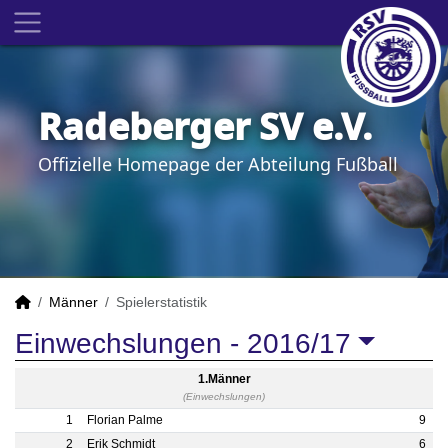
Radeberger SV e.V.
Offizielle Homepage der Abteilung Fußball
Männer
Spielerstatistik
Einwechslungen -
2016/17
1.Männer
(Einwechslungen)
1
Florian Palme
9
2
Erik Schmidt
6