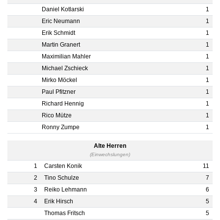
Daniel Kotlarski
1
Eric Neumann
1
Erik Schmidt
1
Martin Granert
1
Maximilian Mahler
1
Michael Zschieck
1
Mirko Möckel
1
Paul Pfitzner
1
Richard Hennig
1
Rico Mütze
1
Ronny Zumpe
1
Alte Herren
(Einwechslungen)
1
Carsten Konik
11
2
Tino Schulze
7
3
Reiko Lehmann
6
4
Erik Hirsch
5
Thomas Fritsch
5