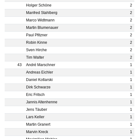
Holger Schöne
2
Manfred Stahlberg
2
Marco Widtmann
2
Martin Blumenauer
2
Paul Pfitzner
2
Robin Kinne
2
Sven Hirche
2
Tim Walter
2
43
André Marschner
1
Andreas Eichler
1
Daniel Kotlarski
1
Dirk Schwarze
1
Eric Fritsch
1
Jannis Altenhenne
1
Jens Täuber
1
Lars Keller
1
Martin Granert
1
Marvin Kreck
1