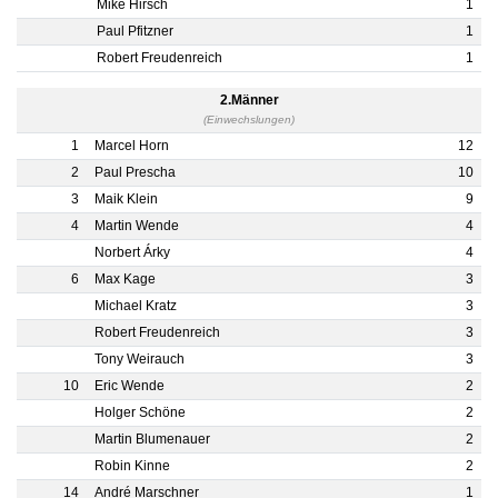
Mike Hirsch
1
Paul Pfitzner
1
Robert Freudenreich
1
2.Männer
(Einwechslungen)
1
Marcel Horn
12
2
Paul Prescha
10
3
Maik Klein
9
4
Martin Wende
4
Norbert Árky
4
6
Max Kage
3
Michael Kratz
3
Robert Freudenreich
3
Tony Weirauch
3
10
Eric Wende
2
Holger Schöne
2
Martin Blumenauer
2
Robin Kinne
2
14
André Marschner
1