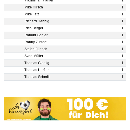
Maximilian Mahler
1
Mike Hirsch
1
Mike Tatz
1
Richard Hennig
1
Rico Berger
1
Ronald Göhler
1
Ronny Zumpe
1
Stefan Führich
1
Sven Müller
1
Thomas Giersig
1
Thomas Herfter
1
Thomas Schmitt
1