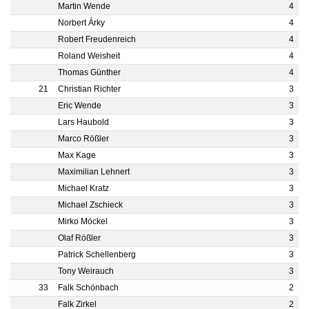
Martin Wende
4
Norbert Árky
4
Robert Freudenreich
4
Roland Weisheit
4
Thomas Günther
4
21
Christian Richter
3
Eric Wende
3
Lars Haubold
3
Marco Rößler
3
Max Kage
3
Maximilian Lehnert
3
Michael Kratz
3
Michael Zschieck
3
Mirko Möckel
3
Olaf Rößler
3
Patrick Schellenberg
3
Tony Weirauch
3
33
Falk Schönbach
2
Falk Zirkel
2