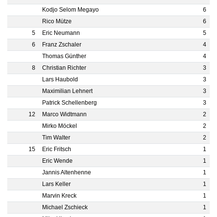
Kodjo Selom Megayo
6
Rico Mütze
6
5
Eric Neumann
5
6
Franz Zschaler
4
Thomas Günther
4
8
Christian Richter
3
Lars Haubold
3
Maximilian Lehnert
3
Patrick Schellenberg
3
12
Marco Widtmann
2
Mirko Möckel
2
Tim Walter
2
15
Eric Fritsch
1
Eric Wende
1
Jannis Altenhenne
1
Lars Keller
1
Marvin Kreck
1
Michael Zschieck
1