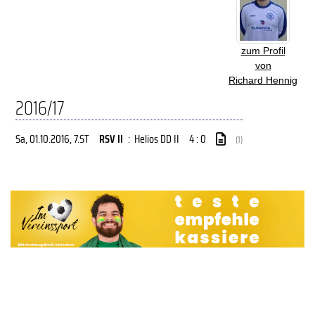
zum Profil
von
Richard Hennig
2016/17
Sa, 01.10.2016
, 7.ST
RSV II
:
Helios DD II
4 : 0
(1)