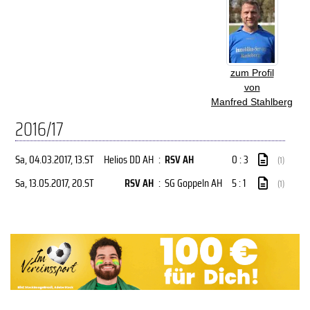
zum Profil
von
Manfred Stahlberg
2016/17
Sa, 04.03.2017
, 13.ST
Helios DD AH
:
RSV AH
0 : 3
(1)
Sa, 13.05.2017
, 20.ST
RSV AH
:
SG Goppeln AH
5 : 1
(1)