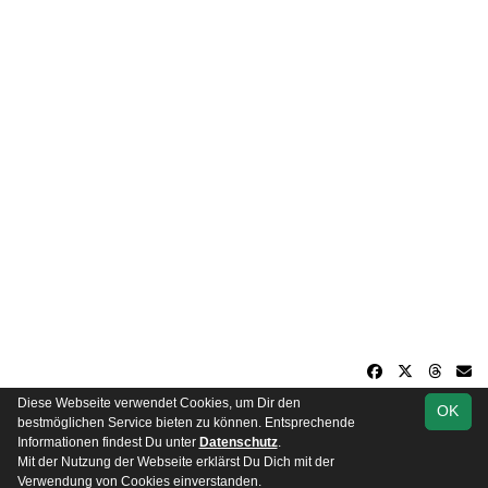
Diese Webseite verwendet Cookies, um Dir den
OK
soccero.de
bestmöglichen Service bieten zu können. Entsprechende
© 2006 - 2026
Informationen findest Du unter
Datenschutz
.
Mit der Nutzung der Webseite erklärst Du Dich mit der
Besucherstatistik
Impressum
Datenschutz
Verwendung von Cookies einverstanden.