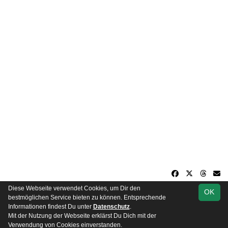
Diese Webseite verwendet Cookies, um Dir den
OK
soccero.de
bestmöglichen Service bieten zu können. Entsprechende
© 2006 - 2026
Informationen findest Du unter
Datenschutz
.
Mit der Nutzung der Webseite erklärst Du Dich mit der
Besucherstatistik
Impressum
Datenschutz
Verwendung von Cookies einverstanden.