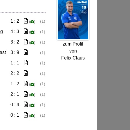
1 : 2
(1)
(
)
rg
4 : 3
(1)
(
)
3 : 2
(1)
(
)
zum Profil
von
ast
3 : 9
(1)
Felix Claus
1 : 1
(1)
2 : 2
(1)
1 : 2
(1)
(
)
2 : 1
(1)
(
)
0 : 4
(1)
(
)
0 : 1
(1)
(
)