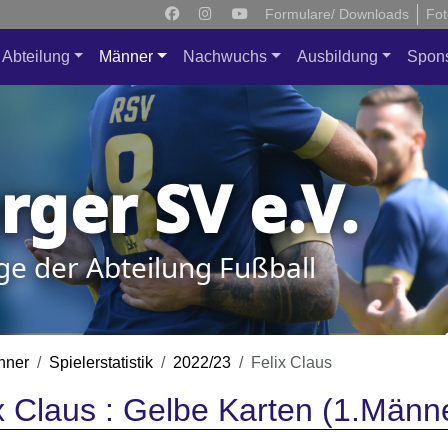
Formulare/ Downloads
Fot
Abteilung
Männer
Nachwuchs
Ausbildung
Spon
ger SV e.V.
ge der Abteilung Fußball
nner
Spielerstatistik
2022/23
Felix Claus
x Claus : Gelbe Karten (1.Männ