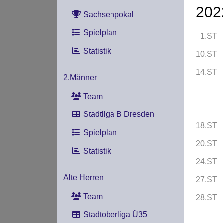
202
Sachsenpokal
Spielplan
1.ST
Statistik
10.ST
14.ST
2.Männer
Team
Stadtliga B Dresden
18.ST
Spielplan
20.ST
Statistik
24.ST
Alte Herren
27.ST
Team
28.ST
Stadtoberliga Ü35