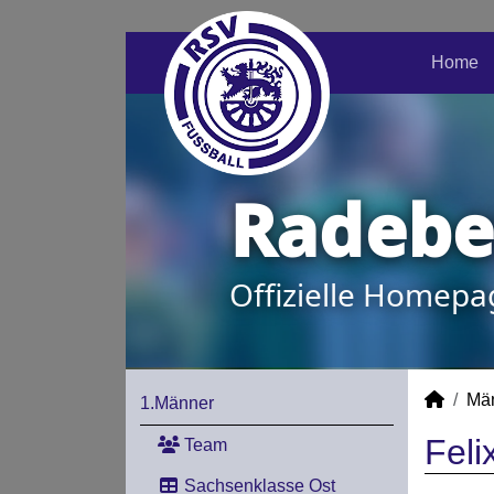
Home
Radeber
Offizielle Homepa
Mä
1.Männer
Feli
Team
Sachsenklasse Ost