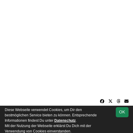
Diese Webseite verwendet Cookies, um Dir den
OK
soccero.de
bestmöglichen Service bieten zu können. Entsprechende
© 2006 - 2026
Informationen findest Du unter
Datenschutz
.
Mit der Nutzung der Webseite erklärst Du Dich mit der
Besucherstatistik
Impressum
Datenschutz
Verwendung von Cookies einverstanden.