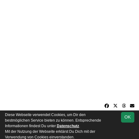
Diese Webseite verwendet Cookies, um Dir den
OK
soccero.de
bestmöglichen Service bieten zu können. Entsprechende
© 2006 - 2026
Informationen findest Du unter
Datenschutz
.
Mit der Nutzung der Webseite erklärst Du Dich mit der
Besucherstatistik
Impressum
Datenschutz
Verwendung von Cookies einverstanden.