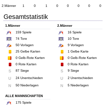
2.Männer
1
0
1
0
0
0
0
0
Gesamtstatistik
1.Männer
2.Männer
159
Spiele
16
Spiele
74
Tore
10
Tore
50
Vorlagen
9
Vorlagen
25
Gelbe Karten
1
Gelbe Karte
0
Gelb-Rote Karten
0
Gelb-Rote Karten
0
Rote Karten
0
Rote Karten
87 Siege
9 Siege
S
S
24 Unentschieden
2 Unentschieden
U
U
50 Niederlagen
5 Niederlagen
N
N
ALLE MANNSCHAFTEN
175
Spiele