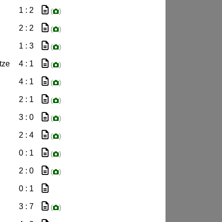
1 : 2
(
)
2 : 2
(
)
1 : 3
(
)
tze
4 : 1
(
)
4 : 1
(
)
2 : 1
(
)
3 : 0
(
)
2 : 4
(
)
0 : 1
(
)
2 : 0
(
)
0 : 1
3 : 7
(
)