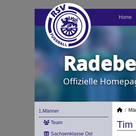
Home
Radeber
Offizielle Homepa
Mä
1.Männer
Tim 
Team
Sachsenklasse Ost