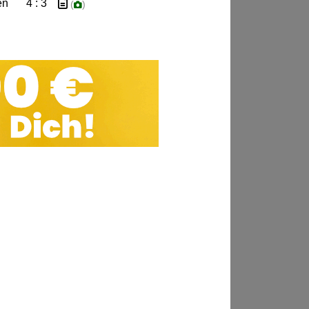
en
4 : 3
(
)