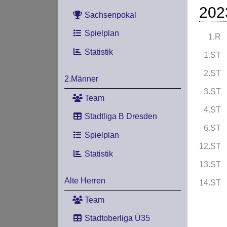
202
Sachsenpokal
Spielplan
1.R
Statistik
1.ST
2.ST
2.Männer
3.ST
Team
4.ST
Stadtliga B Dresden
6.ST
Spielplan
12.ST
Statistik
13.ST
Alte Herren
14.ST
Team
Stadtoberliga Ü35