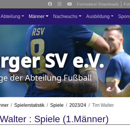
Formulare/ Downloads
Fot
Abteilung
Männer
Nachwuchs
Ausbildung
Spon
ger SV e.V.
ge der Abteilung Fußball
nner
Spielerstatistik
Spiele
2023/24
Tim Walter
Walter : Spiele (1.Männer)