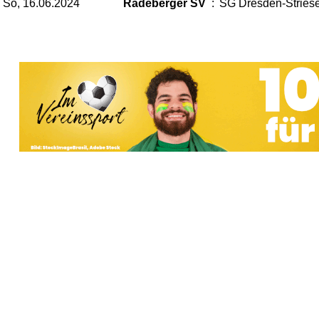
So, 16.06.2024
Radeberger SV
:
SG Dresden-Stries