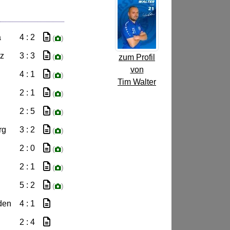
a
4 : 2
(
)
z
3 : 3
(
)
zum Profil
von
4 : 1
(
)
Tim Walter
2 : 1
(
)
2 : 5
(
)
rg
3 : 2
(
)
2 : 0
(
)
2 : 1
(
)
5 : 2
(
)
den
4 : 1
2 : 4