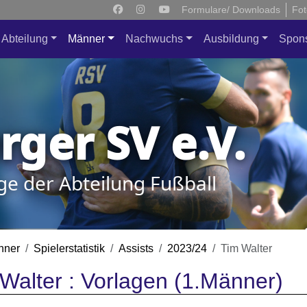
Formulare/ Downloads
Fot
Abteilung
Männer
Nachwuchs
Ausbildung
Spon
ger SV e.V.
ge der Abteilung Fußball
nner
Spielerstatistik
Assists
2023/24
Tim Walter
Walter : Vorlagen (1.Männer)