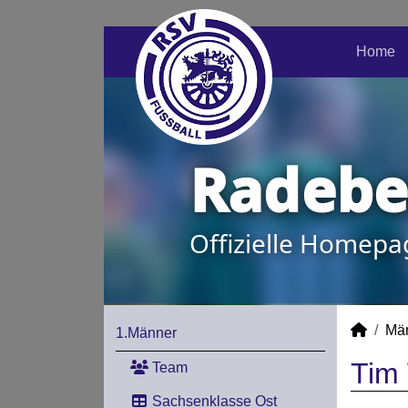
Home
Radeber
Offizielle Homepa
Mä
1.Männer
Tim 
Team
Sachsenklasse Ost