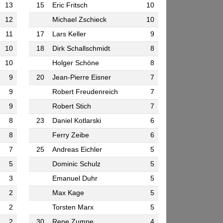
13
15
Eric Fritsch
10
12
Michael Zschieck
10
11
17
Lars Keller
9
10
18
Dirk Schallschmidt
8
10
Holger Schöne
8
9
20
Jean-Pierre Eisner
7
9
Robert Freudenreich
7
9
Robert Stich
7
8
23
Daniel Kotlarski
6
8
Ferry Zeibe
6
7
25
Andreas Eichler
5
5
Dominic Schulz
5
3
Emanuel Duhr
5
2
Max Kage
5
2
Torsten Marx
5
2
30
Rene Zumpe
4