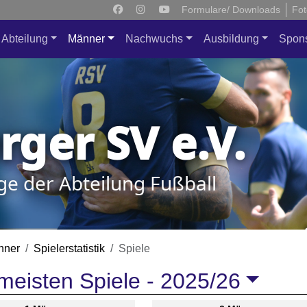
Formulare/ Downloads
Fot
Abteilung
Männer
Nachwuchs
Ausbildung
Spon
ger SV e.V.
ge der Abteilung Fußball
nner
Spielerstatistik
Spiele
meisten Spiele -
2025/26