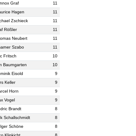
nnox Graf
11
urice Hagen
11
chael Zschieck
11
af Rößler
11
omas Neubert
11
hamer Szabo
11
ic Fritsch
10
m Baumgarten
10
minik Eisold
9
rs Keller
9
rcel Horn
9
x Vogel
9
dric Brandt
8
rk Schallschmidt
8
lger Schöne
8
co Klinkicht
8