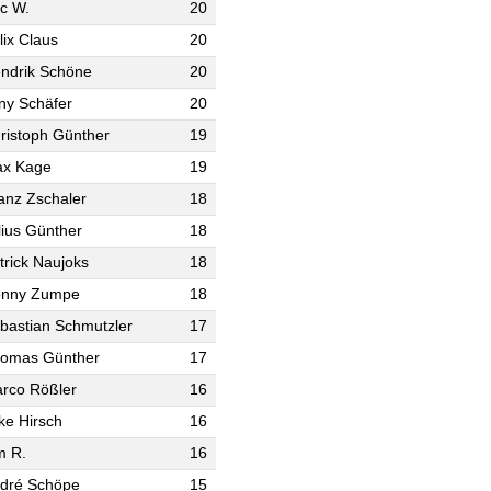
ic W.
20
lix Claus
20
ndrik Schöne
20
ny Schäfer
20
ristoph Günther
19
x Kage
19
anz Zschaler
18
lius Günther
18
trick Naujoks
18
nny Zumpe
18
bastian Schmutzler
17
omas Günther
17
rco Rößler
16
ke Hirsch
16
m R.
16
dré Schöpe
15