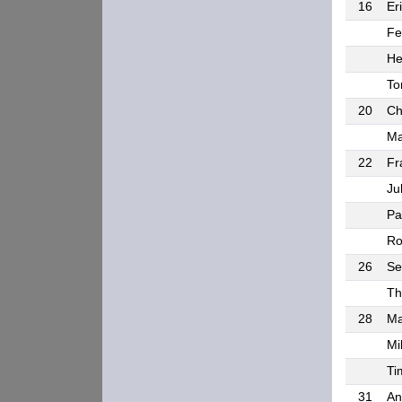
16
Er
Fe
He
To
20
Ch
Ma
22
Fr
Ju
Pa
Ro
26
Se
Th
28
Ma
Mi
Ti
31
An