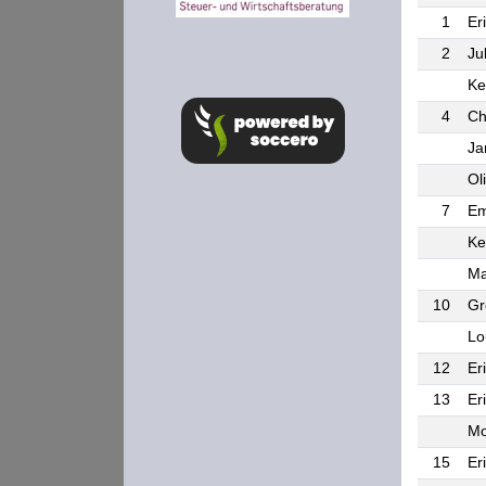
1
Er
2
Ju
Ke
4
Ch
Ja
Ol
7
Em
Ke
Ma
10
Gr
Lo
12
Er
13
Er
Mo
15
Er