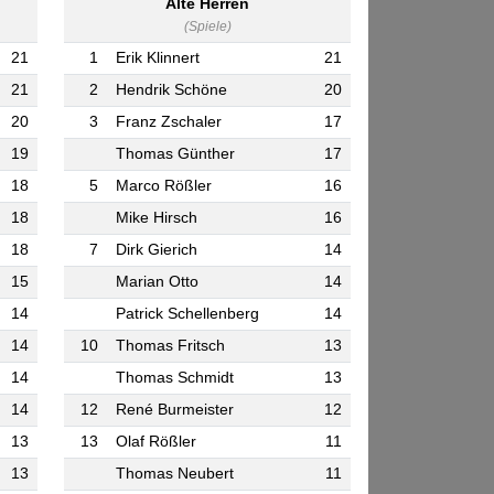
Alte Herren
(Spiele)
21
1
Erik Klinnert
21
21
2
Hendrik Schöne
20
20
3
Franz Zschaler
17
19
Thomas Günther
17
18
5
Marco Rößler
16
18
Mike Hirsch
16
18
7
Dirk Gierich
14
15
Marian Otto
14
14
Patrick Schellenberg
14
14
10
Thomas Fritsch
13
14
Thomas Schmidt
13
14
12
René Burmeister
12
13
13
Olaf Rößler
11
13
Thomas Neubert
11