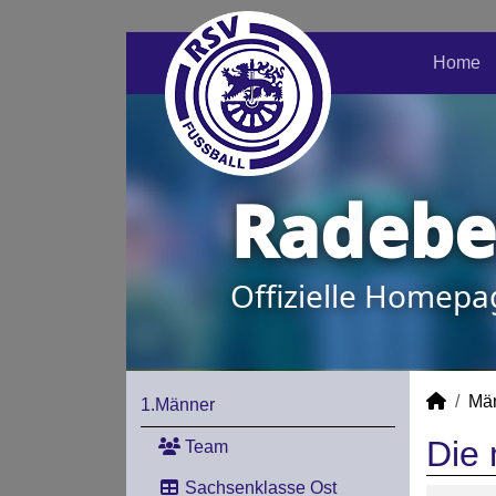
Home
Radeber
Offizielle Homepa
Mä
1.Männer
Die 
Team
Sachsenklasse Ost