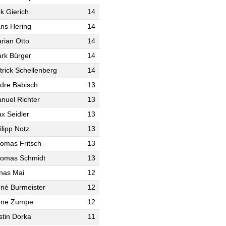
rk Gierich
14
ns Hering
14
rian Otto
14
rk Bürger
14
trick Schellenberg
14
dre Babisch
13
nuel Richter
13
x Seidler
13
ilipp Notz
13
omas Fritsch
13
omas Schmidt
13
nas Mai
12
né Burmeister
12
ne Zumpe
12
stin Dorka
11