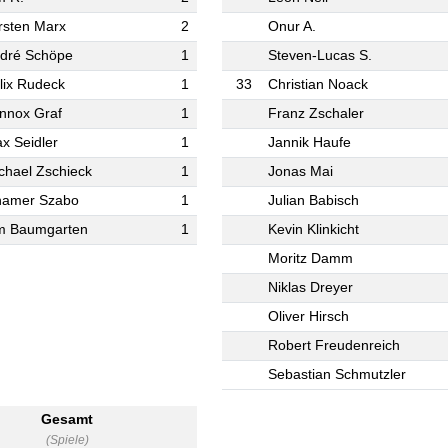
rsten Marx
2
Onur A.
dré Schöpe
1
Steven-Lucas S.
lix Rudeck
1
33
Christian Noack
nnox Graf
1
Franz Zschaler
x Seidler
1
Jannik Haufe
chael Zschieck
1
Jonas Mai
hamer Szabo
1
Julian Babisch
m Baumgarten
1
Kevin Klinkicht
Moritz Damm
Niklas Dreyer
Oliver Hirsch
Robert Freudenreich
Sebastian Schmutzler
Gesamt
(Spiele)