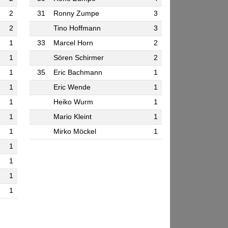
2
31
Ronny Zumpe
3
2
Tino Hoffmann
3
1
33
Marcel Horn
2
1
Sören Schirmer
2
1
35
Eric Bachmann
1
1
Eric Wende
1
1
Heiko Wurm
1
1
Mario Kleint
1
1
Mirko Möckel
1
1
1
1
1