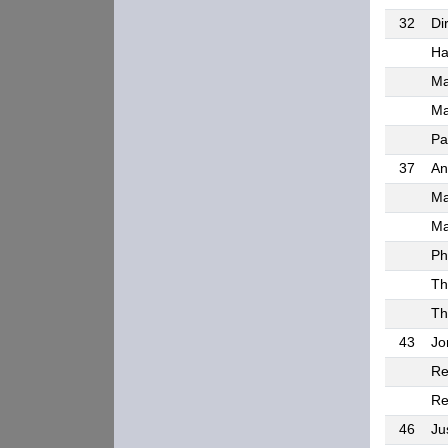
32
Di
Ha
Ma
Ma
Pa
37
An
Ma
Ma
Ph
Th
Th
43
Jo
Re
Re
46
Ju