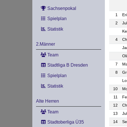
Sachsenpokal
1
Er
Spielplan
2
Ju
Statistik
Ke
4
Ch
2.Männer
Ja
Team
Ol
7
Ma
Stadtliga B Dresden
8
Gr
Spielplan
Lo
Statistik
10
Mo
11
Fe
Alte Herren
12
Ch
Team
13
Ju
14
Se
Stadtoberliga Ü35