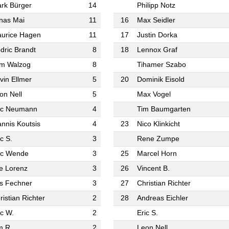
rk Bürger
14
Philipp Notz
nas Mai
11
16
Max Seidler
urice Hagen
11
17
Justin Dorka
dric Brandt
8
18
Lennox Graf
m Walzog
8
Tihamer Szabo
vin Ellmer
5
20
Dominik Eisold
on Nell
5
Max Vogel
ic Neumann
4
Tim Baumgarten
annis Koutsis
4
23
Nico Klinkicht
ic S.
3
Rene Zumpe
ic Wende
3
25
Marcel Horn
e Lorenz
3
26
Vincent B.
ls Fechner
3
27
Christian Richter
ristian Richter
2
28
Andreas Eichler
ic W.
2
Eric S.
m R.
2
Leon Nell