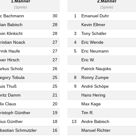
1.Männer
2.Männer
(Spiele)
(Spiele)
ic Bachmann
30
1
Emanuel Duhr
lian Babisch
28
Kevin Ellmer
vin Klinkicht
28
3
Tony Schäfer
ristian Noack
27
4
Eric Wende
nnik Haufe
27
5
Eric Neumann
iver Hirsch
27
Eric W.
rkus Scholz
26
Patrick Naujoks
egory Tobula
25
8
Ronny Zumpe
uis Thuß
25
9
André Schöpe
ritz Damm
21
Hans Hering
lix Claus
20
Max Kage
ristoph Günther
19
Tim R.
lius Günther
18
13
Andre Babisch
bastian Schmutzler
16
Manuel Richter