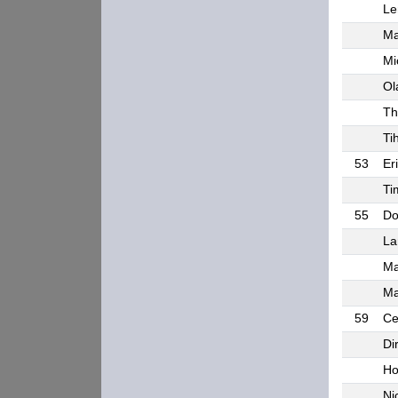
Le
Ma
Mi
Ol
Th
Ti
53
Er
Ti
55
Do
La
Ma
Ma
59
Ce
Di
Ho
Ni