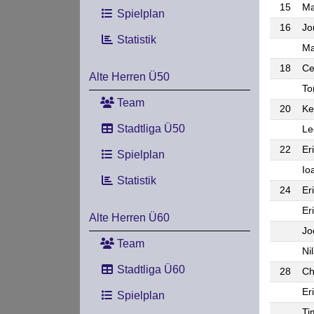
15
Ma
Spielplan
16
Jo
Statistik
Ma
18
Ce
Alte Herren Ü50
To
Team
20
Ke
Stadtliga Ü50
Le
22
Er
Spielplan
Io
Statistik
24
Er
Er
Alte Herren Ü60
Jo
Team
Ni
Stadtliga Ü60
28
Ch
Er
Spielplan
Ti