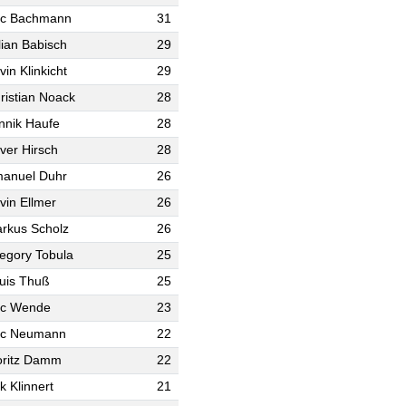
ic Bachmann
31
lian Babisch
29
vin Klinkicht
29
ristian Noack
28
nnik Haufe
28
iver Hirsch
28
anuel Duhr
26
vin Ellmer
26
rkus Scholz
26
egory Tobula
25
uis Thuß
25
ic Wende
23
ic Neumann
22
ritz Damm
22
ik Klinnert
21