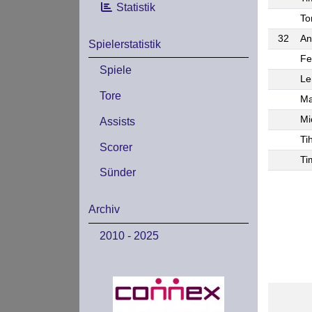
Statistik
To
32
An
Spielerstatistik
Fe
Spiele
Le
Tore
Ma
Mi
Assists
Ti
Scorer
Ti
Sünder
Archiv
2010 - 2025