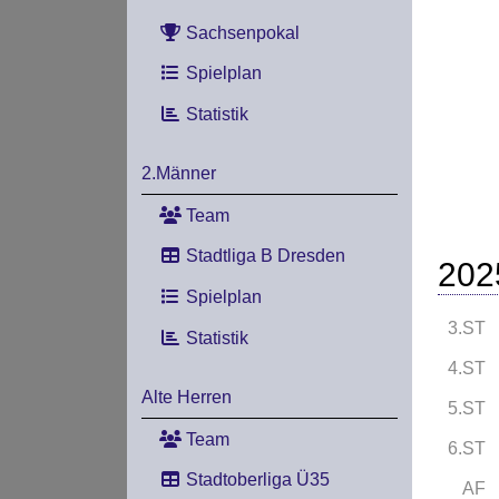
Sachsenpokal
Spielplan
Statistik
2.Männer
Team
Stadtliga B Dresden
202
Spielplan
3.ST
Statistik
4.ST
Alte Herren
5.ST
Team
6.ST
Stadtoberliga Ü35
AF