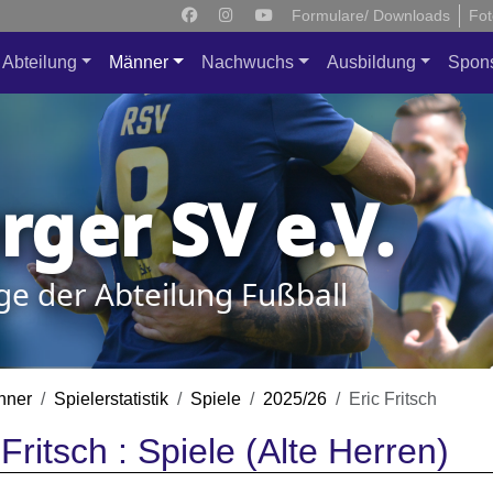
Formulare/ Downloads
Fot
Abteilung
Männer
Nachwuchs
Ausbildung
Spon
ger SV e.V.
ge der Abteilung Fußball
nner
Spielerstatistik
Spiele
2025/26
Eric Fritsch
 Fritsch : Spiele (Alte Herren)