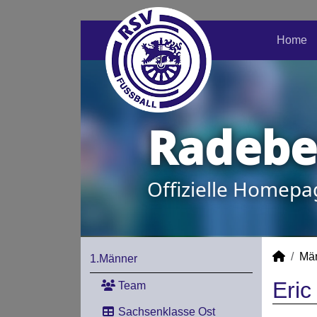
Home
Radeber
Offizielle Homepa
Mä
1.Männer
Eric
Team
Sachsenklasse Ost