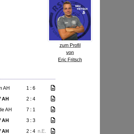
zum Profil
von
Eric Fritsch
n AH
1 : 6
V AH
2 : 4
de AH
7 : 1
V AH
3 : 3
V AH
2 : 4
n.E.