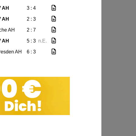
V AH
3 : 4
V AH
2 : 3
sche AH
2 : 7
V AH
5 : 3
n.E.
resden AH
6 : 3