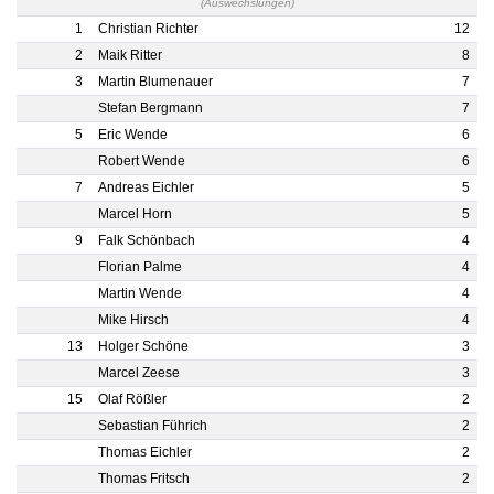
(Auswechslungen)
1
Christian Richter
12
2
Maik Ritter
8
3
Martin Blumenauer
7
Stefan Bergmann
7
5
Eric Wende
6
Robert Wende
6
7
Andreas Eichler
5
Marcel Horn
5
9
Falk Schönbach
4
Florian Palme
4
Martin Wende
4
Mike Hirsch
4
13
Holger Schöne
3
Marcel Zeese
3
15
Olaf Rößler
2
Sebastian Führich
2
Thomas Eichler
2
Thomas Fritsch
2