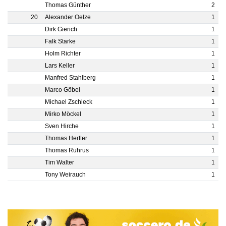
Thomas Günther
2
20
Alexander Oelze
1
Dirk Gierich
1
Falk Starke
1
Holm Richter
1
Lars Keller
1
Manfred Stahlberg
1
Marco Göbel
1
Michael Zschieck
1
Mirko Möckel
1
Sven Hirche
1
Thomas Herfter
1
Thomas Ruhrus
1
Tim Walter
1
Tony Weirauch
1