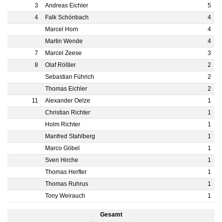
3
Andreas Eichler
5
4
Falk Schönbach
4
Marcel Horn
4
Martin Wende
4
7
Marcel Zeese
3
8
Olaf Rößler
2
Sebastian Führich
2
Thomas Eichler
2
11
Alexander Oelze
1
Christian Richter
1
Holm Richter
1
Manfred Stahlberg
1
Marco Göbel
1
Sven Hirche
1
Thomas Herfter
1
Thomas Ruhrus
1
Tony Weirauch
1
Gesamt