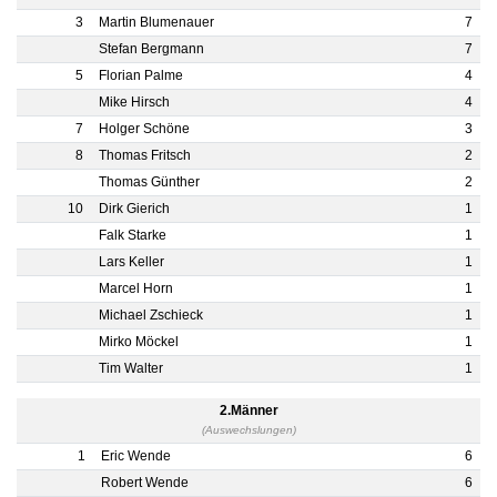
3
Martin Blumenauer
7
Stefan Bergmann
7
5
Florian Palme
4
Mike Hirsch
4
7
Holger Schöne
3
8
Thomas Fritsch
2
Thomas Günther
2
10
Dirk Gierich
1
Falk Starke
1
Lars Keller
1
Marcel Horn
1
Michael Zschieck
1
Mirko Möckel
1
Tim Walter
1
2.Männer
(Auswechslungen)
1
Eric Wende
6
Robert Wende
6