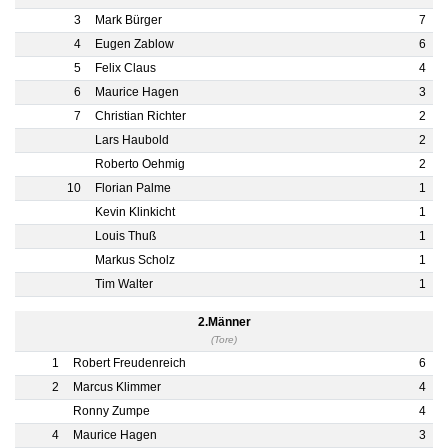
3
Mark Bürger
7
4
Eugen Zablow
6
5
Felix Claus
4
6
Maurice Hagen
3
7
Christian Richter
2
Lars Haubold
2
Roberto Oehmig
2
10
Florian Palme
1
Kevin Klinkicht
1
Louis Thuß
1
Markus Scholz
1
Tim Walter
1
2.Männer
(Tore)
1
Robert Freudenreich
6
2
Marcus Klimmer
4
Ronny Zumpe
4
4
Maurice Hagen
3