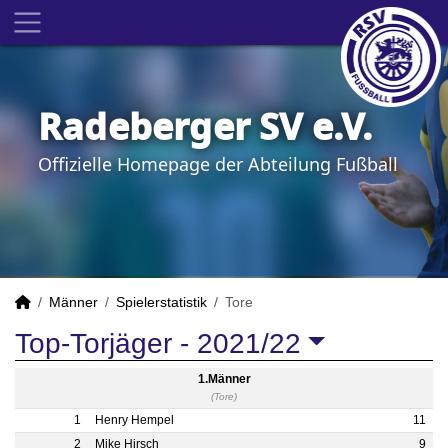
Radeberger SV e.V.
Offizielle Homepage der Abteilung Fußball
Männer
Spielerstatistik
Tore
Top-Torjäger -
2021/22
1.Männer
(Tore)
1
Henry Hempel
11
2
Mike Hirsch
9