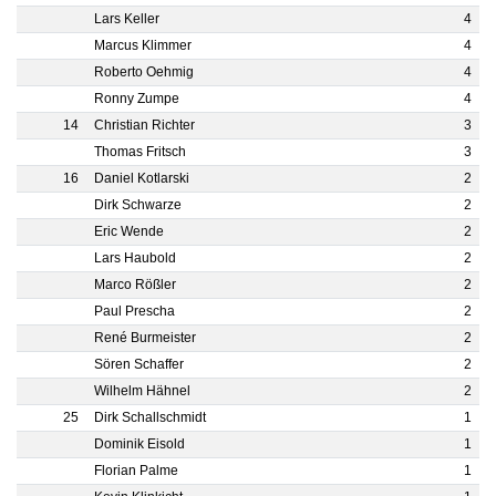
Lars Keller
4
Marcus Klimmer
4
Roberto Oehmig
4
Ronny Zumpe
4
14
Christian Richter
3
Thomas Fritsch
3
16
Daniel Kotlarski
2
Dirk Schwarze
2
Eric Wende
2
Lars Haubold
2
Marco Rößler
2
Paul Prescha
2
René Burmeister
2
Sören Schaffer
2
Wilhelm Hähnel
2
25
Dirk Schallschmidt
1
Dominik Eisold
1
Florian Palme
1