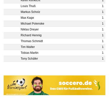
Kevin Klinkicht
1
Louis Thuß
1
Markus Scholz
1
Max Kage
1
Michael Polenske
1
Niklas Dreyer
1
Richard Hennig
1
Thomas Schmidt
1
Tim Walter
1
Tobias Martin
1
Tony Schäfer
1