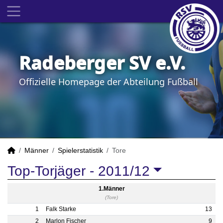
Radeberger SV e.V.
Offizielle Homepage der Abteilung Fußball
Männer
Spielerstatistik
Tore
Top-Torjäger -
2011/12
1.Männer
(Tore)
1
Falk Starke
13
2
Marlon Fischer
9