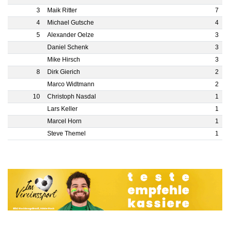
3
Maik Ritter
7
4
Michael Gutsche
4
5
Alexander Oelze
3
Daniel Schenk
3
Mike Hirsch
3
8
Dirk Gierich
2
Marco Widtmann
2
10
Christoph Nasdal
1
Lars Keller
1
Marcel Horn
1
Steve Themel
1