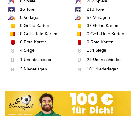
8
Spiele
262
Spiele
16
Tore
213
Tore
0
Vorlagen
57
Vorlagen
0
Gelbe Karten
32
Gelbe Karten
0
Gelb-Rote Karten
0
Gelb-Rote Karten
0
Rote Karten
0
Rote Karten
4 Siege
134 Siege
S
S
1 Unentschieden
29 Unentschieden
U
U
3 Niederlagen
101 Niederlagen
N
N