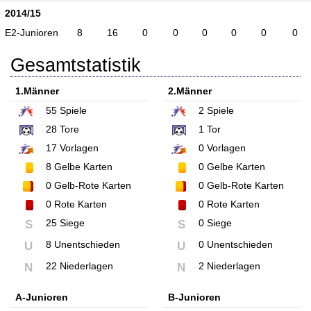
2014/15
E2-Junioren
8
16
0
0
0
0
0
0
Gesamtstatistik
1.Männer
2.Männer
55
Spiele
2
Spiele
28
Tore
1
Tor
17
Vorlagen
0
Vorlagen
8
Gelbe Karten
0
Gelbe Karten
0
Gelb-Rote Karten
0
Gelb-Rote Karten
0
Rote Karten
0
Rote Karten
25 Siege
0 Siege
S
S
8 Unentschieden
0 Unentschieden
U
U
22 Niederlagen
2 Niederlagen
N
N
A-Junioren
B-Junioren