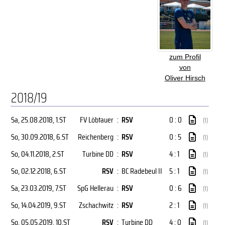
zum Profil
von
Oliver Hirsch
2018/19
Sa, 25.08.2018
, 1.ST
FV Löbtauer
:
RSV
0 : 0
(1)
So, 30.09.2018
, 6.ST
Reichenberg
:
RSV
0 : 5
(1)
So, 04.11.2018
, 2.ST
Turbine DD
:
RSV
4 : 1
(1)
So, 02.12.2018
, 6.ST
RSV
:
BC Radebeul II
5 : 1
(1)
Sa, 23.03.2019
, 7.ST
SpG Hellerau
:
RSV
0 : 6
(1)
So, 14.04.2019
, 9.ST
Zschachwitz
:
RSV
2 : 1
(1)
So, 05.05.2019
, 10.ST
RSV
:
Turbine DD
4 : 0
(1)