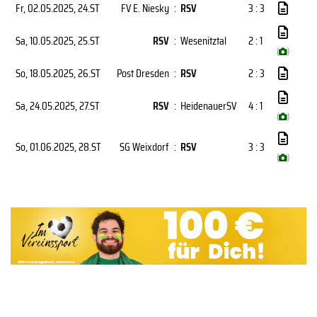
Fr, 02.05.2025
, 24.ST
FV E. Niesky
:
RSV
3 : 3
Sa, 10.05.2025
, 25.ST
RSV
:
Wesenitztal
2 : 1
(
)
So, 18.05.2025
, 26.ST
Post Dresden
:
RSV
2 : 3
Sa, 24.05.2025
, 27.ST
RSV
:
HeidenauerSV
4 : 1
(
)
So, 01.06.2025
, 28.ST
SG Weixdorf
:
RSV
3 : 3
(
)