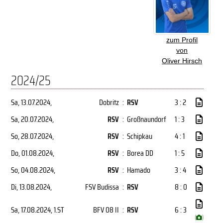
zum Profil
von
Oliver Hirsch
2024/25
Sa, 13.07.2024
,
Dobritz
:
RSV
3 : 2
Sa, 20.07.2024
,
RSV
:
Großnaundorf
1 : 3
So, 28.07.2024
,
RSV
:
Schipkau
4 : 1
Do, 01.08.2024
,
RSV
:
Borea DD
1 : 5
So, 04.08.2024
,
RSV
:
Hamado
3 : 4
Di, 13.08.2024
,
FSV Budissa
:
RSV
8 : 0
Sa, 17.08.2024
, 1.ST
BFV 08 II
:
RSV
6 : 3
(
)