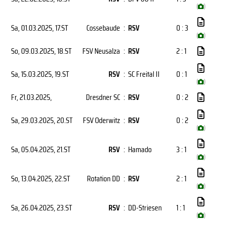
(
)
Sa, 01.03.2025
, 17.ST
Cossebaude
:
RSV
0 : 3
(
)
So, 09.03.2025
, 18.ST
FSV Neusalza
:
RSV
2 : 1
Sa, 15.03.2025
, 19.ST
RSV
:
SC Freital II
0 : 1
(
)
Fr, 21.03.2025
,
Dresdner SC
:
RSV
0 : 2
Sa, 29.03.2025
, 20.ST
FSV Oderwitz
:
RSV
0 : 2
(
)
Sa, 05.04.2025
, 21.ST
RSV
:
Hamado
3 : 1
(
)
So, 13.04.2025
, 22.ST
Rotation DD
:
RSV
2 : 1
(
)
Sa, 26.04.2025
, 23.ST
RSV
:
DD-Striesen
1 : 1
(
)