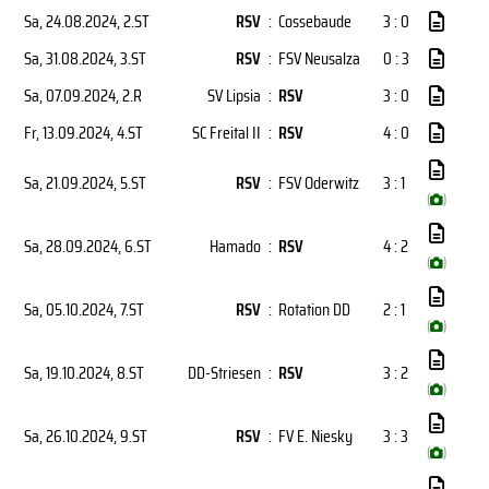
Sa, 24.08.2024
, 2.ST
RSV
:
Cossebaude
3 : 0
Sa, 31.08.2024
, 3.ST
RSV
:
FSV Neusalza
0 : 3
Sa, 07.09.2024
, 2.R
SV Lipsia
:
RSV
3 : 0
Fr, 13.09.2024
, 4.ST
SC Freital II
:
RSV
4 : 0
Sa, 21.09.2024
, 5.ST
RSV
:
FSV Oderwitz
3 : 1
(
)
Sa, 28.09.2024
, 6.ST
Hamado
:
RSV
4 : 2
(
)
Sa, 05.10.2024
, 7.ST
RSV
:
Rotation DD
2 : 1
(
)
Sa, 19.10.2024
, 8.ST
DD-Striesen
:
RSV
3 : 2
(
)
Sa, 26.10.2024
, 9.ST
RSV
:
FV E. Niesky
3 : 3
(
)