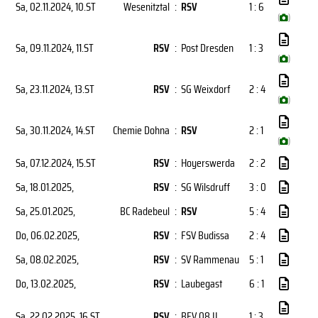
Sa, 02.11.2024
, 10.ST
Wesenitztal
:
RSV
1 : 6
(
)
Sa, 09.11.2024
, 11.ST
RSV
:
Post Dresden
1 : 3
(
)
Sa, 23.11.2024
, 13.ST
RSV
:
SG Weixdorf
2 : 4
(
)
Sa, 30.11.2024
, 14.ST
Chemie Dohna
:
RSV
2 : 1
(
)
Sa, 07.12.2024
, 15.ST
RSV
:
Hoyerswerda
2 : 2
Sa, 18.01.2025
,
RSV
:
SG Wilsdruff
3 : 0
Sa, 25.01.2025
,
BC Radebeul
:
RSV
5 : 4
Do, 06.02.2025
,
RSV
:
FSV Budissa
2 : 4
Sa, 08.02.2025
,
RSV
:
SV Rammenau
5 : 1
Do, 13.02.2025
,
RSV
:
Laubegast
6 : 1
Sa, 22.02.2025
, 16.ST
RSV
:
BFV 08 II
1 : 3