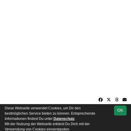
Diese Webseite verwendet Cookies, um Dir den
OK
soccero.de
bestmöglichen Service bieten zu können. Entsprechende
© 2006 - 2026
Informationen findest Du unter
Datenschutz
.
Mit der Nutzung der Webseite erklärst Du Dich mit der
Besucherstatistik
Impressum
Datenschutz
Verwendung von Cookies einverstanden.