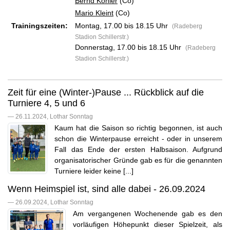
Bernd Köhler
(Co)
Mario Kleint
(Co)
Trainingszeiten:
Montag, 17.00 bis 18.15 Uhr
(Radeberg
Stadion Schillerstr.)
Donnerstag, 17.00 bis 18.15 Uhr
(Radeberg
Stadion Schillerstr.)
Zeit für eine (Winter-)Pause ... Rückblick auf die
Turniere 4, 5 und 6
— 26.11.2024, Lothar Sonntag
Kaum hat die Saison so richtig begonnen, ist auch
schon die Winterpause erreicht - oder in unserem
Fall das Ende der ersten Halbsaison. Aufgrund
organisatorischer Gründe gab es für die genannten
Turniere leider keine [...]
Wenn Heimspiel ist, sind alle dabei - 26.09.2024
— 26.09.2024, Lothar Sonntag
Am vergangenen Wochenende gab es den
vorläufigen Höhepunkt dieser Spielzeit, als