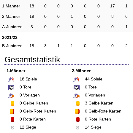
1.Männer
18
0
0
0
0
0
17
1
2.Männer
19
0
0
1
0
0
8
6
A-Junioren
3
0
0
0
0
0
0
1
2021/22
B-Junioren
18
3
1
1
0
0
0
2
Gesamtstatistik
1.Männer
2.Männer
18
Spiele
44
Spiele
0
Tore
0
Tore
0
Vorlagen
0
Vorlagen
0
Gelbe Karten
3
Gelbe Karten
0
Gelb-Rote Karten
0
Gelb-Rote Karten
0
Rote Karten
0
Rote Karten
12 Siege
14 Siege
S
S