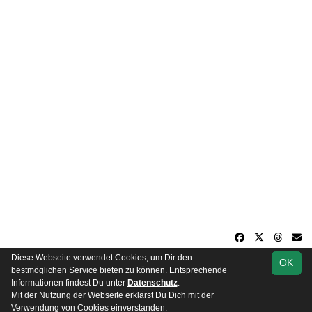
Diese Webseite verwendet Cookies, um Dir den
OK
soccero.de
bestmöglichen Service bieten zu können. Entsprechende
© 2006 - 2026
Informationen findest Du unter
Datenschutz
.
Mit der Nutzung der Webseite erklärst Du Dich mit der
Besucherstatistik
Impressum
Datenschutz
Verwendung von Cookies einverstanden.