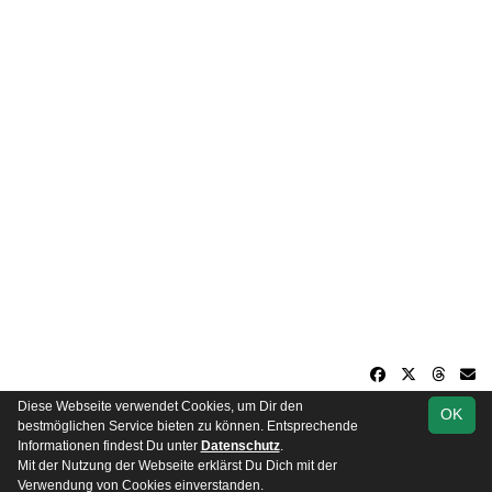
Diese Webseite verwendet Cookies, um Dir den
OK
soccero.de
bestmöglichen Service bieten zu können. Entsprechende
© 2006 - 2026
Informationen findest Du unter
Datenschutz
.
Mit der Nutzung der Webseite erklärst Du Dich mit der
Besucherstatistik
Impressum
Datenschutz
Verwendung von Cookies einverstanden.