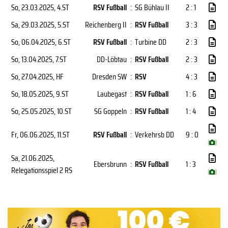
So, 23.03.2025
, 4.ST
RSV Fußball
:
SG Bühlau II
2 : 1
Sa, 29.03.2025
, 5.ST
Reichenberg II
:
RSV Fußball
3 : 3
So, 06.04.2025
, 6.ST
RSV Fußball
:
Turbine DD
2 : 3
So, 13.04.2025
, 7.ST
DD-Löbtau
:
RSV Fußball
2 : 3
So, 27.04.2025
, HF
Dresden SW
:
RSV
4 : 3
So, 18.05.2025
, 9.ST
Laubegast
:
RSV Fußball
1 : 6
So, 25.05.2025
, 10.ST
SG Goppeln
:
RSV Fußball
1 : 4
Fr, 06.06.2025
, 11.ST
RSV Fußball
:
Verkehrsb DD
9 : 0
(
)
Sa, 21.06.2025
,
Ebersbrunn
:
RSV Fußball
1 : 3
Relegationsspiel 2 RS
(
)