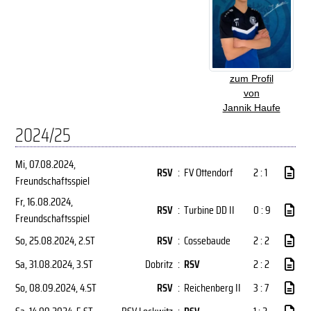
zum Profil
von
Jannik Haufe
2024/25
Mi, 07.08.2024
,
RSV
:
FV Ottendorf
2 : 1
Freundschaftsspiel
Fr, 16.08.2024
,
RSV
:
Turbine DD II
0 : 9
Freundschaftsspiel
So, 25.08.2024
, 2.ST
RSV
:
Cossebaude
2 : 2
Sa, 31.08.2024
, 3.ST
Dobritz
:
RSV
2 : 2
So, 08.09.2024
, 4.ST
RSV
:
Reichenberg II
3 : 7