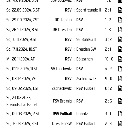
Sa, 14.09.2024
, 5.ST
BSV Lockwitz
:
RSV
1 : 2
So, 22.09.2024
, 6.ST
RSV
:
Sportfreunde II
2 : 1
So, 29.09.2024
, 7.ST
DD-Löbtau
:
RSV
1 : 2
Sa, 26.10.2024
, 8.ST
RB Dresden
:
RSV
1 : 3
So, 10.11.2024
, 9.ST
RSV
:
SG Bühlau II
3 : 2
So, 17.11.2024
, 10.ST
RSV
:
Dresden SW
2 : 1
Mi, 20.11.2024
, AF
RSV
:
Dölzschen
10 : 0
So, 01.12.2024
, 11.ST
SV Loschwitz
:
RSV
4 : 2
So, 08.12.2024
, VF
RSV
:
Zschachwitz
9 : 0
So, 09.02.2025
, 1.ST
Zschachwitz
:
RSV Fußball
0 : 2
So, 23.02.2025
,
FSV Bretnig
:
RSV
2 : 6
Freundschaftsspiel
So, 09.03.2025
, 2.ST
RSV Fußball
:
Dobritz
3 : 1
So, 16.03.2025
, 3.ST
Dresden SW
:
RSV Fußball
2 : 3