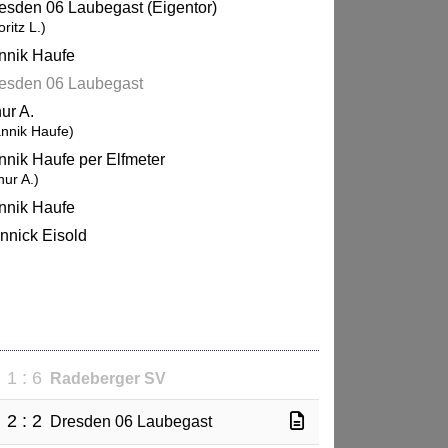
esden 06 Laubegast (Eigentor)
ritz L.)
nnik Haufe
esden 06 Laubegast
ur A.
annik Haufe)
nnik Haufe per Elfmeter
nur A.)
nnik Haufe
nnick Eisold
1 : 6
Radeberger SV
2 : 2
Dresden 06 Laubegast