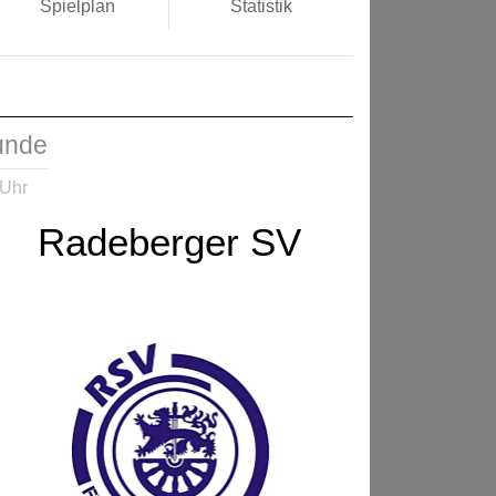
Spielplan
Statistik
runde
 Uhr
Radeberger SV