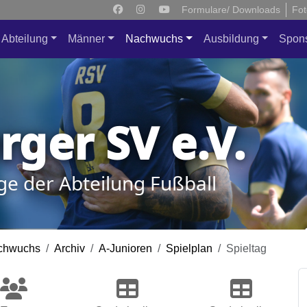
Formulare/ Downloads
Fot
Abteilung
Männer
Nachwuchs
Ausbildung
Spon
ger SV e.V.
ge der Abteilung Fußball
chwuchs
Archiv
A-Junioren
Spielplan
Spieltag