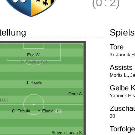
(0
:
2)
tellung
Spielst
Tore
3x Jannik 
Eric W.
(70' Louis W.)
Assists
Moritz L.
,
Ja
J. Haufe
Gelbe K
.
Onur A.
Yannick Eis
l U.)
Zuscha
G. Tobula
Y. Eisold
C
20
Torfolge
Steven-Lucas S.