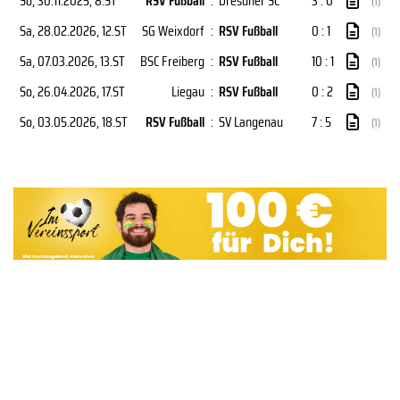
So, 30.11.2025
, 8.ST
RSV Fußball
:
Dresdner SC
3 : 0
(1)
Sa, 28.02.2026
, 12.ST
SG Weixdorf
:
RSV Fußball
0 : 1
(1)
Sa, 07.03.2026
, 13.ST
BSC Freiberg
:
RSV Fußball
10 : 1
(1)
So, 26.04.2026
, 17.ST
Liegau
:
RSV Fußball
0 : 2
(1)
So, 03.05.2026
, 18.ST
RSV Fußball
:
SV Langenau
7 : 5
(1)