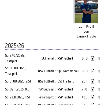
zum Profil
von
Jannik Haufe
2025/26
So, 27.07.2025
,
SC Freital
:
RSV Fußball
6 : 0
(1)
Testspiel
So, 03.08.2025
,
RSV Fußball
:
SpG Rammenau
6 : 0
(1)
Testspiel
So, 31.08.2025
, 2.ST
RSV Fußball
:
BSC Freiberg
2 : 1
(1)
So, 09.11.2025
, 9.ST
FSV Budissa
:
RSV Fußball
7 : 0
(1)
So, 23.11.2025
, 11.ST
Pirna Copitz
:
RSV Fußball
4 : 0
(1)