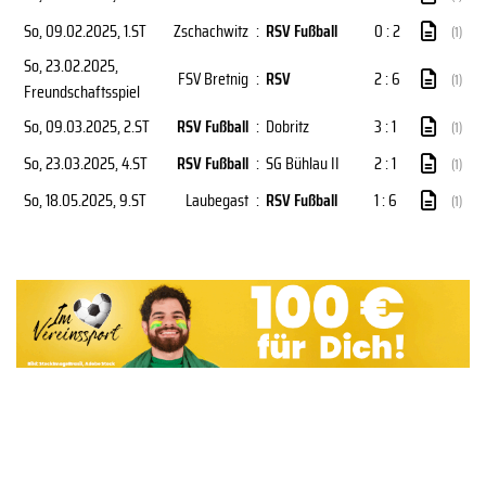
So, 09.02.2025
, 1.ST
Zschachwitz
:
RSV Fußball
0 : 2
(1)
So, 23.02.2025
,
FSV Bretnig
:
RSV
2 : 6
(1)
Freundschaftsspiel
So, 09.03.2025
, 2.ST
RSV Fußball
:
Dobritz
3 : 1
(1)
So, 23.03.2025
, 4.ST
RSV Fußball
:
SG Bühlau II
2 : 1
(1)
So, 18.05.2025
, 9.ST
Laubegast
:
RSV Fußball
1 : 6
(1)