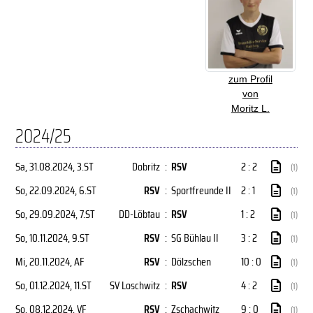
zum Profil
von
Moritz L.
2024/25
Sa, 31.08.2024
, 3.ST
Dobritz
:
RSV
2 : 2
(1)
So, 22.09.2024
, 6.ST
RSV
:
Sportfreunde II
2 : 1
(1)
So, 29.09.2024
, 7.ST
DD-Löbtau
:
RSV
1 : 2
(1)
So, 10.11.2024
, 9.ST
RSV
:
SG Bühlau II
3 : 2
(1)
Mi, 20.11.2024
, AF
RSV
:
Dölzschen
10 : 0
(1)
So, 01.12.2024
, 11.ST
SV Loschwitz
:
RSV
4 : 2
(1)
So, 08.12.2024
, VF
RSV
:
Zschachwitz
9 : 0
(1)