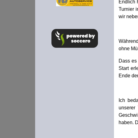
Endlich 
Turnier 
wir nebe
Während 
ohne Müh
Dass es 
Start er
Ende den
Ich bed
unserer 
Geschwis
haben. D