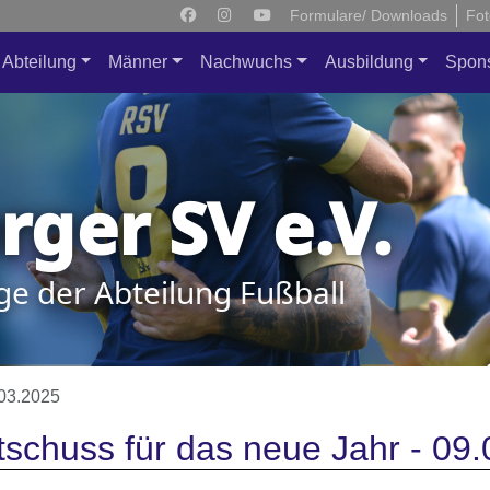
Formulare/ Downloads
Fot
Abteilung
Männer
Nachwuchs
Ausbildung
Spon
ger SV e.V.
ge der Abteilung Fußball
03.2025
tschuss für das neue Jahr - 09