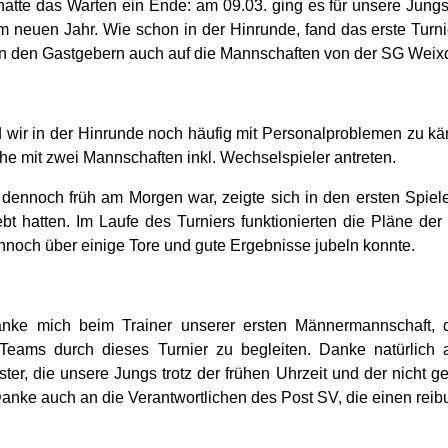
hatte das Warten ein Ende: am 09.03. ging es für unsere Jun
im neuen Jahr. Wie schon in der Hinrunde, fand das erste Turni
n den Gastgebern auch auf die Mannschaften von der SG Weix
wir in der Hinrunde noch häufig mit Personalproblemen zu käm
e mit zwei Mannschaften inkl. Wechselspieler antreten.
dennoch früh am Morgen war, zeigte sich in den ersten Spiel
lebt hatten. Im Laufe des Turniers funktionierten die Pläne 
noch über einige Tore und gute Ergebnisse jubeln konnte.
anke mich beim Trainer unserer ersten Männermannschaft, d
Teams durch dieses Turnier zu begleiten. Danke natürlich 
ter, die unsere Jungs trotz der frühen Uhrzeit und der nicht 
anke auch an die Verantwortlichen des Post SV, die einen reib