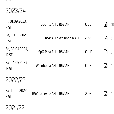
2023/24
Fr, 01.09.2023
,
Dobritz AH
:
RSV AH
0 : 5
(3)
2.ST
Sa, 09.09.2023
,
RSV AH
:
Weinböhla AH
2 : 2
(1)
3.ST
So, 28.04.2024
,
SpG Post AH
:
RSV AH
0 : 12
(1)
14.ST
Sa, 04.05.2024
,
Weinböhla AH
:
RSV AH
0 : 5
(1)
15.ST
2022/23
Sa, 10.09.2022
,
BSV Lockwitz AH
:
RSV AH
2 : 6
(1)
2.ST
2021/22