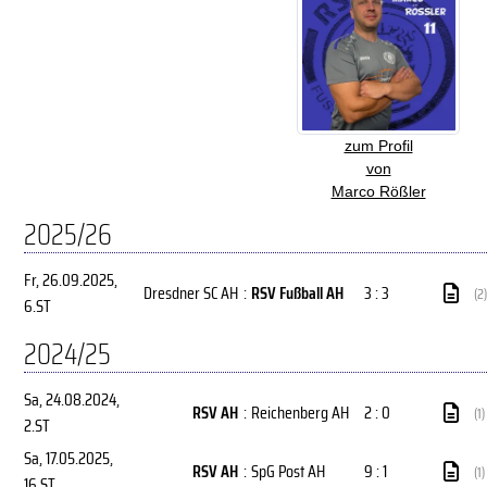
zum Profil
von
Marco Rößler
2025/26
Fr, 26.09.2025
,
Dresdner SC AH
:
RSV Fußball AH
3 : 3
(2)
6.ST
2024/25
Sa, 24.08.2024
,
RSV AH
:
Reichenberg AH
2 : 0
(1)
2.ST
Sa, 17.05.2025
,
RSV AH
:
SpG Post AH
9 : 1
(1)
16.ST