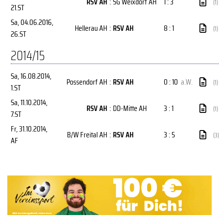
RSV AH
:
SG Weixdorf AH
1 : 3
(1)
21.ST
Sa, 04.06.2016
,
Hellerau AH
:
RSV AH
8 : 1
(1)
26.ST
2014/15
Sa, 16.08.2014
,
Possendorf AH
:
RSV AH
0 : 10
a.W.
(1)
1.ST
Sa, 11.10.2014
,
RSV AH
:
DD-Mitte AH
3 : 1
(1)
7.ST
Fr, 31.10.2014
,
B/W Freital AH
:
RSV AH
3 : 5
(3)
AF