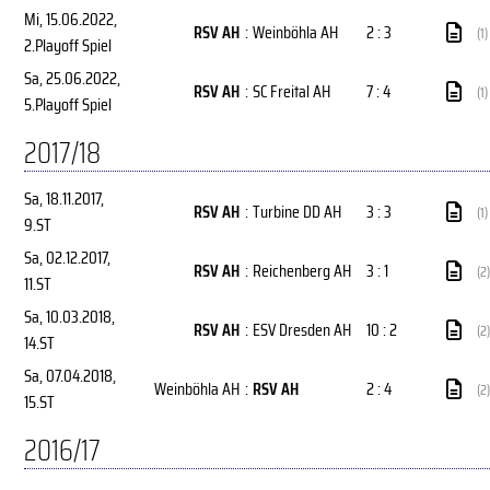
Mi, 15.06.2022
,
RSV AH
:
Weinböhla AH
2 : 3
(1)
2.Playoff Spiel
Sa, 25.06.2022
,
RSV AH
:
SC Freital AH
7 : 4
(1)
5.Playoff Spiel
2017/18
Sa, 18.11.2017
,
RSV AH
:
Turbine DD AH
3 : 3
(1)
9.ST
Sa, 02.12.2017
,
RSV AH
:
Reichenberg AH
3 : 1
(2)
11.ST
Sa, 10.03.2018
,
RSV AH
:
ESV Dresden AH
10 : 2
(2)
14.ST
Sa, 07.04.2018
,
Weinböhla AH
:
RSV AH
2 : 4
(2)
15.ST
2016/17