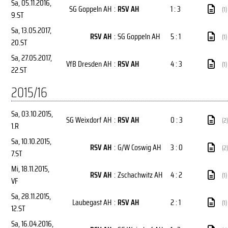
Sa, 05.11.2016
,
SG Goppeln AH
:
RSV AH
1 : 3
(1)
9.ST
Sa, 13.05.2017
,
RSV AH
:
SG Goppeln AH
5 : 1
(1)
20.ST
Sa, 27.05.2017
,
VfB Dresden AH
:
RSV AH
4 : 3
(1)
22.ST
2015/16
Sa, 03.10.2015
,
SG Weixdorf AH
:
RSV AH
0 : 3
(2)
1.R
Sa, 10.10.2015
,
RSV AH
:
G/W Coswig AH
3 : 0
(2)
7.ST
Mi, 18.11.2015
,
RSV AH
:
Zschachwitz AH
4 : 2
(1)
VF
Sa, 28.11.2015
,
Laubegast AH
:
RSV AH
2 : 1
(1)
12.ST
Sa, 16.04.2016
,