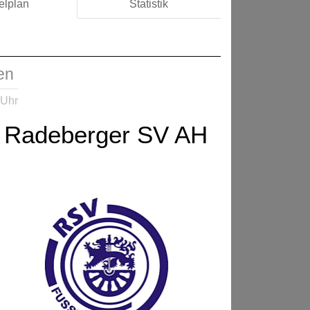
elplan
Statistik
en
 Uhr
Radeberger SV AH