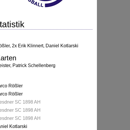
atistik
ößler
,
2x Erik Klinnert
,
Daniel Kotlarski
arten
ister
,
Patrick Schellenberg
rco Rößler
rco Rößler
esdner SC 1898 AH
esdner SC 1898 AH
esdner SC 1898 AH
niel Kotlarski