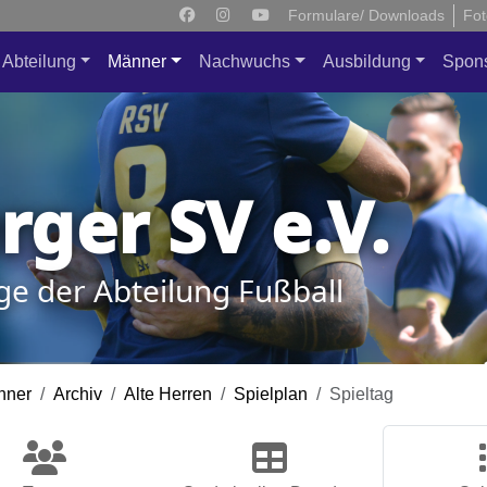
Formulare/ Downloads
Fot
Abteilung
Männer
Nachwuchs
Ausbildung
Spon
ger SV e.V.
ge der Abteilung Fußball
nner
Archiv
Alte Herren
Spielplan
Spieltag