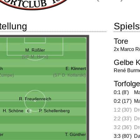
tellung
Spielst
Tore
2x Marco R
M. Rößler
(90' M. Horn)
Gelbe K
ch
E. Klinnert
René Burme
 Zumpe)
(57' D. Kotlarski)
Torfolge
0:1 (8')
Ma
R. Freudenreich
0:2 (17')
Ma
1:2 (30')
Dr
H. Schöne
P. Schellenberg
C
2:2 (33')
Dr
3:2 (36')
Dr
er
T. Günther
3:3 (80')
Da