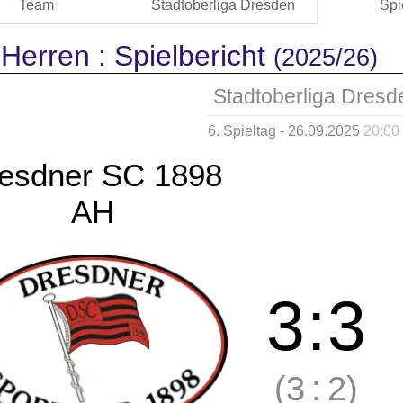
Team
Stadtoberliga Dresden
Spi
 Herren :
Spielbericht
(2025/26)
Stadtoberliga Dresd
6. Spieltag - 26.09.2025
20:00
esdner SC 1898
AH
3
:
3
(3
:
2)