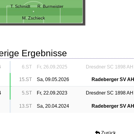
T. Schmidt
R. Burmeister
M. Zschieck
erige Ergebnisse
6
6.ST
Fr, 26.09.2025
Dresdner SC 1898 AH
15.ST
Sa, 09.05.2026
Radeberger SV A
4
5.ST
Fr, 22.09.2023
Dresdner SC 1898 AH
13.ST
Sa, 20.04.2024
Radeberger SV A
Zurück