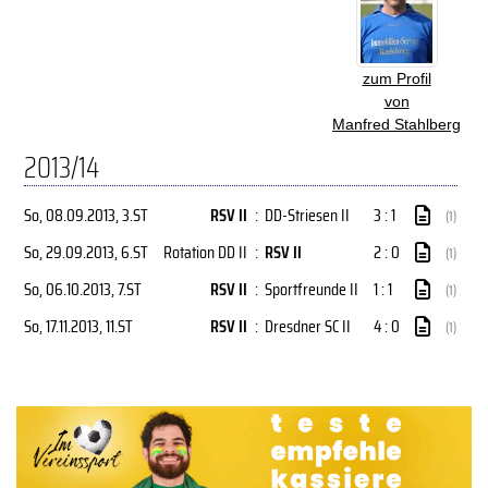
zum Profil
von
Manfred Stahlberg
2013/14
So, 08.09.2013
, 3.ST
RSV II
:
DD-Striesen II
3 : 1
(1)
So, 29.09.2013
, 6.ST
Rotation DD II
:
RSV II
2 : 0
(1)
So, 06.10.2013
, 7.ST
RSV II
:
Sportfreunde II
1 : 1
(1)
So, 17.11.2013
, 11.ST
RSV II
:
Dresdner SC II
4 : 0
(1)