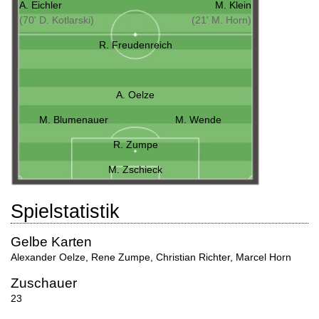
A. Eichler
M. Klein
(70' D. Kotlarski)
(21' M. Horn)
R. Freudenreich
A. Oelze
M. Blumenauer
M. Wende
R. Zumpe
M. Zschieck
Spielstatistik
Gelbe Karten
Alexander Oelze
,
Rene Zumpe
,
Christian Richter
,
Marcel Horn
Zuschauer
23