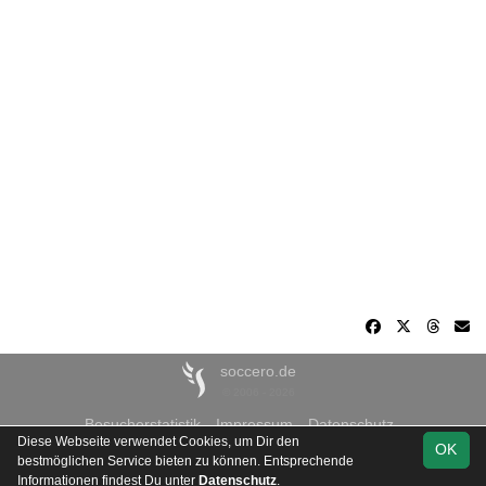
soccero.de
© 2006 - 2026
Besucherstatistik
Impressum
Datenschutz
Diese Webseite verwendet Cookies, um Dir den
OK
bestmöglichen Service bieten zu können. Entsprechende
Informationen findest Du unter
Datenschutz
.