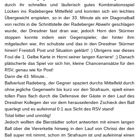
durch ihr schnelles und läuferisch gutes Kombinationsspiel
Lücken ins Radebergee Mittelfeld und konnten sich ein leichtes
Übergewicht erspielen, so in der 33. Minute als ein Diagonalball
von rechts in die Schnittstelle der Radeberger Abwehr geschlagen
wurde, der Dresdner fast dran war, jedoch Horn den Stürmer
stoppen konnte indem sein Gegenspieler, der hinter ihm
mitgelaufen war, ihn schubste und das in den Dresdner Stürmer
hinein! Freistoß Post und Situation geklärt! :) Übrigens war dieses
Foul die 1. Gelbe Karte in Horni seiner langen Karriere! ;) Danach
plätscherte das Spiel vor sich hin, kleine Chancenansätze für den
RSV, genau wie für Post!
Dann die 43. Minute...
Ballverlust Radeberg, der Gegner spaziert durchs Mittelfeld durch
ohne jegliche Gegenwehr bis kurz vor den Strafraum, spielt einen
tollen Pass flach durch die Defensive der Gäste in den Lauf des
Dresdner Kollegen der vor dem herauseilenden Zschieck den Ball
querlegt und es aufeinmal 0:1 aus Sicht des RSV stand!
Total bitter und unnötig!
Jedoch wollten die Bierstädter sofort antworten mit einem langen
Ball über die Viererkette hinweg in den Lauf von Chrissi der den
Ball super mit nimmt, schon im Strafraum ist und aufeinmal einen