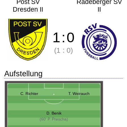
Post SV
Radeberger SV
Dresden II
II
1
:
0
(1
:
0)
Aufstellung
C. Richter
T. Weirauch
D. Benik
(60' P. Prescha)