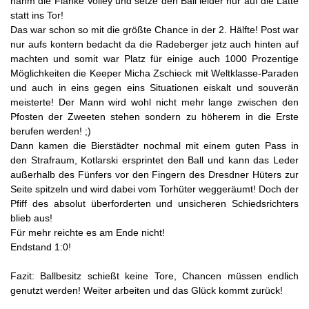
nahm die Flanke Volley und setze den Ball leider nur auf die Latte
statt ins Tor!
Das war schon so mit die größte Chance in der 2. Hälfte! Post war
nur aufs kontern bedacht da die Radeberger jetz auch hinten auf
machten und somit war Platz für einige auch 1000 Prozentige
Möglichkeiten die Keeper Micha Zschieck mit Weltklasse-Paraden
und auch in eins gegen eins Situationen eiskalt und souverän
meisterte! Der Mann wird wohl nicht mehr lange zwischen den
Pfosten der Zweeten stehen sondern zu höherem in die Erste
berufen werden! ;)
Dann kamen die Bierstädter nochmal mit einem guten Pass in
den Strafraum, Kotlarski ersprintet den Ball und kann das Leder
außerhalb des Fünfers vor den Fingern des Dresdner Hüters zur
Seite spitzeln und wird dabei vom Torhüter weggeräumt! Doch der
Pfiff des absolut überforderten und unsicheren Schiedsrichters
blieb aus!
Für mehr reichte es am Ende nicht!
Endstand 1:0!
Fazit: Ballbesitz schießt keine Tore, Chancen müssen endlich
genutzt werden! Weiter arbeiten und das Glück kommt zurück!