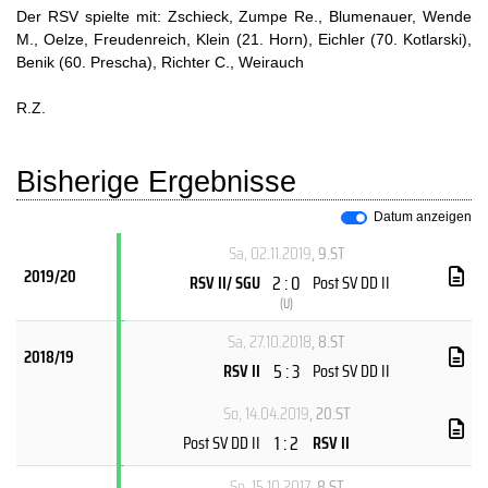
Der RSV spielte mit: Zschieck, Zumpe Re., Blumenauer, Wende
M., Oelze, Freudenreich, Klein (21. Horn), Eichler (70. Kotlarski),
Benik (60. Prescha), Richter C., Weirauch
R.Z.
Bisherige Ergebnisse
Datum anzeigen
Sa, 02.11.2019
, 9.ST
2019/20
2 : 0
RSV II/ SGU
Post SV DD II
(
U
)
Sa, 27.10.2018
, 8.ST
2018/19
5 : 3
RSV II
Post SV DD II
So, 14.04.2019
, 20.ST
1 : 2
Post SV DD II
RSV II
So, 15.10.2017
, 8.ST