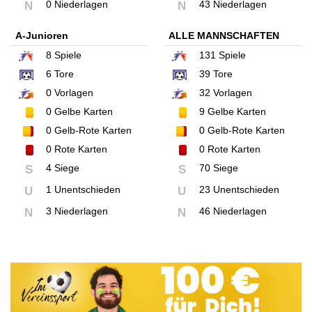
0 Niederlagen
43 Niederlagen
N
N
A-Junioren
ALLE MANNSCHAFTEN
8
Spiele
131
Spiele
6
Tore
39
Tore
0
Vorlagen
32
Vorlagen
0
Gelbe Karten
9
Gelbe Karten
0
Gelb-Rote Karten
0
Gelb-Rote Karten
0
Rote Karten
0
Rote Karten
4 Siege
70 Siege
S
S
1 Unentschieden
23 Unentschieden
U
U
3 Niederlagen
46 Niederlagen
N
N