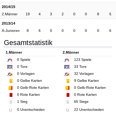
2014/15
2.Männer
19
4
3
2
0
0
8
5
2013/14
A-Junioren
8
6
0
0
0
0
0
6
Gesamtstatistik
1.Männer
2.Männer
0
Spiele
123
Spiele
0
Tore
33
Tore
0
Vorlagen
32
Vorlagen
0
Gelbe Karten
9
Gelbe Karten
0
Gelb-Rote Karten
0
Gelb-Rote Karten
0
Rote Karten
0
Rote Karten
1 Sieg
65 Siege
S
S
0 Unentschieden
22 Unentschieden
U
U