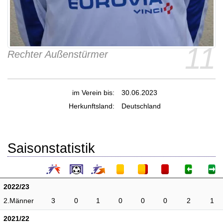
11
Rechter Außenstürmer
im Verein bis:
30.06.2023
Herkunftsland:
Deutschland
Saisonstatistik
2022/23
2.Männer
3
0
1
0
0
0
2
1
2021/22