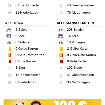
6 Unentschieden
40 Unentschieden
U
U
21 Niederlagen
75 Niederlagen
N
N
Alte Herren
ALLE MANNSCHAFTEN
2
Spiele
208
Spiele
0
Tore
14
Tore
0
Vorlagen
19
Vorlagen
0
Gelbe Karten
2
Gelbe Karten
0
Gelb-Rote Karten
0
Gelb-Rote Karten
0
Rote Karten
0
Rote Karten
1 Sieg
102 Siege
S
S
1 Unentschieden
47 Unentschieden
U
U
0 Niederlagen
96 Niederlagen
N
N