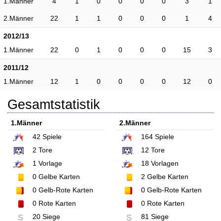
1.Männer
4
1
0
0
0
0
3
1
2.Männer
22
1
1
0
0
0
1
4
2012/13
1.Männer
22
0
1
0
0
0
15
3
2011/12
1.Männer
12
1
0
0
0
0
12
0
Gesamtstatistik
1.Männer
2.Männer
42
Spiele
164
Spiele
2
Tore
12
Tore
1
Vorlage
18
Vorlagen
0
Gelbe Karten
2
Gelbe Karten
0
Gelb-Rote Karten
0
Gelb-Rote Karten
0
Rote Karten
0
Rote Karten
20 Siege
81 Siege
S
S