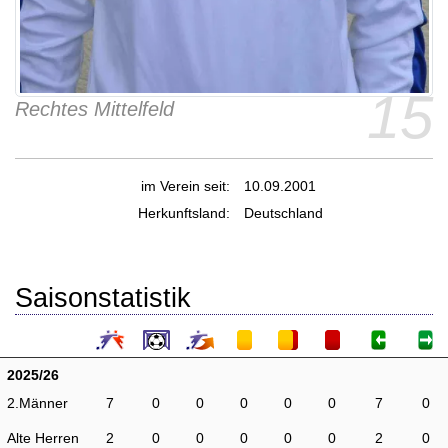
15
Rechtes Mittelfeld
im Verein seit:
10.09.2001
Herkunftsland:
Deutschland
Saisonstatistik
2025/26
2.Männer
7
0
0
0
0
0
7
0
Alte Herren
2
0
0
0
0
0
2
0