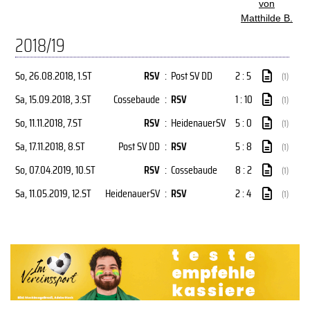
von
Matthilde B.
2018/19
So, 26.08.2018
, 1.ST
RSV
:
Post SV DD
2 : 5
(1)
Sa, 15.09.2018
, 3.ST
Cossebaude
:
RSV
1 : 10
(1)
So, 11.11.2018
, 7.ST
RSV
:
HeidenauerSV
5 : 0
(1)
Sa, 17.11.2018
, 8.ST
Post SV DD
:
RSV
5 : 8
(1)
So, 07.04.2019
, 10.ST
RSV
:
Cossebaude
8 : 2
(1)
Sa, 11.05.2019
, 12.ST
HeidenauerSV
:
RSV
2 : 4
(1)